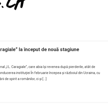
aragiale” la început de nouă stagiune
 „I.L. Caragiale”, care abia îşi revenea după pierderile, atât de
onducerea instituţiei În februarie începea şi războiul din Ucraina, cu
 de spirit a românilor, ci şi […]