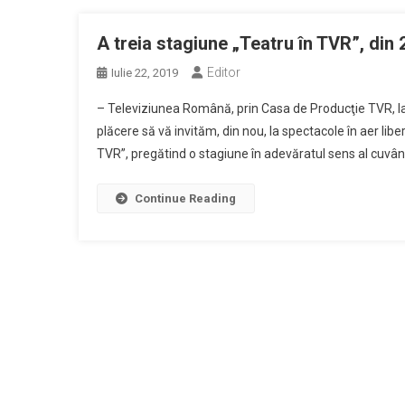
A treia stagiune „Teatru în TVR”, din 2
Editor
Iulie 22, 2019
– Televiziunea Română, prin Casa de Producţie TVR, la
plăcere să vă invităm, din nou, la spectacole în aer li
TVR”, pregătind o stagiune în adevăratul sens al cuvân
Continue Reading