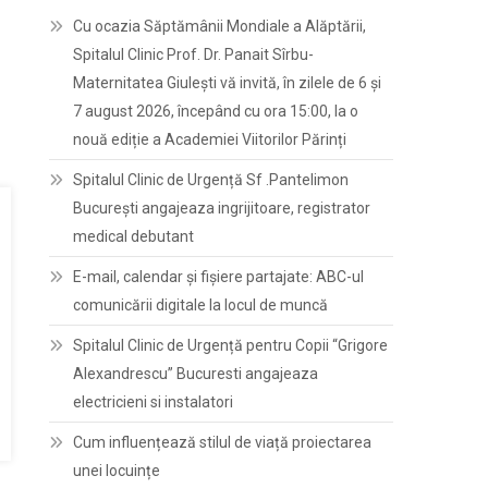
Cu ocazia Săptămânii Mondiale a Alăptării,
Spitalul Clinic Prof. Dr. Panait Sîrbu-
Maternitatea Giulești vă invită, în zilele de 6 și
7 august 2026, începând cu ora 15:00, la o
nouă ediție a Academiei Viitorilor Părinți
Spitalul Clinic de Urgență Sf .Pantelimon
București angajeaza ingrijitoare, registrator
medical debutant
E-mail, calendar şi fişiere partajate: ABC-ul
comunicării digitale la locul de muncă
Spitalul Clinic de Urgență pentru Copii “Grigore
Alexandrescu” Bucuresti angajeaza
electricieni si instalatori
Cum influențează stilul de viață proiectarea
unei locuințe