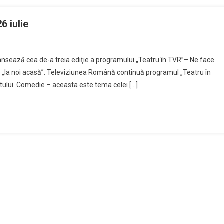
6 iulie
nsează cea de-a treia ediţie a programului „Teatru în TVR”– Ne face
ber „la noi acasă”. Televiziunea Română continuă programul „Teatru în
tului. Comedie – aceasta este tema celei […]