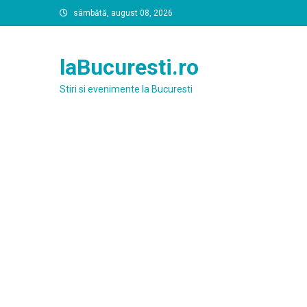
Skip
sâmbătă, august 08, 2026
to
content
laBucuresti.ro
Stiri si evenimente la Bucuresti