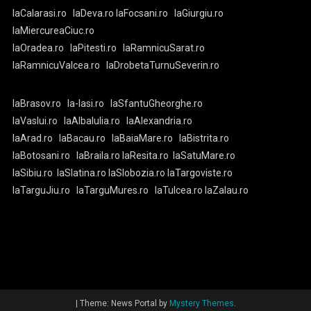
laCalarasi.ro
laDeva.ro
laFocsani.ro
laGiurgiu.ro
laMiercureaCiuc.ro
laOradea.ro
laPitesti.ro
laRamnicuSarat.ro
laRamnicuValcea.ro
laDrobetaTurnuSeverin.ro
laBrasov.ro
la-Iasi.ro
laSfantuGheorghe.ro
laVaslui.ro
laAlbaIulia.ro
laAlexandria.ro
laArad.ro
laBacau.ro
laBaiaMare.ro
laBistrita.ro
laBotosani.ro
laBraila.ro
laResita.ro
laSatuMare.ro
laSibiu.ro
laSlatina.ro
laSlobozia.ro
laTargoviste.ro
laTarguJiu.ro
laTarguMures.ro
laTulcea.ro
laZalau.ro
|
Theme: News Portal by
Mystery Themes
.