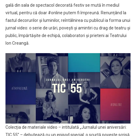
gală din sala de spectacol decorată festiv se mută în mediul
virtual, pentru că doar #online putem fi împreună. Renunțând la
fastul decorurilor și luminilor, reîntâlnirea cu publicul ia forma unui
jurnal video: o serie de urări, povești și amintiri cu drag de teatru și
public, împărtășite de echipă, colaboratori și prieteni ai Teatrului
Ion Creangă.
Colecția de materiale video – intitulată „Jurnalul unei aniversări:
TIC 55” – debutează cu un episod special: o scurtă poveste scrisă