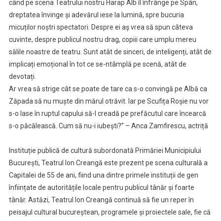
când pe scena Teatrului nostru Harap Alb îl înfrânge pe Spân,
dreptatea învinge și adevărul iese la lumină, spre bucuria
micuților noștri spectatori. Despre ei aș vrea să spun câteva
cuvinte, despre publicul nostru drag, copiii care umplu mereu
sălile noastre de teatru. Sunt atât de sinceri, de inteligenți, atât de
implicați emoțional în tot ce se-ntâmplă pe scenă, atât de
devotați.
Ar vrea să strige cât se poate de tare ca s-o convingă pe Albă ca
Zăpada să nu muște din mărul otrăvit. Iar pe Scufița Roșie nu vor
s-o lase în ruptul capului să-l creadă pe prefăcutul care încearcă
s-o păcălească. Cum să nu-i iubești?” – Anca Zamfirescu, actriță
Instituție publică de cultură subordonată Primăriei Municipiului
București, Teatrul Ion Creangă este prezent pe scena culturală a
Capitalei de 55 de ani, fiind una dintre primele instituții de gen
înființate de autoritățile locale pentru publicul tânăr și foarte
tânăr. Astăzi, Teatrul Ion Creangă continuă să fie un reper în
peisajul cultural bucureștean, programele și proiectele sale, fie că