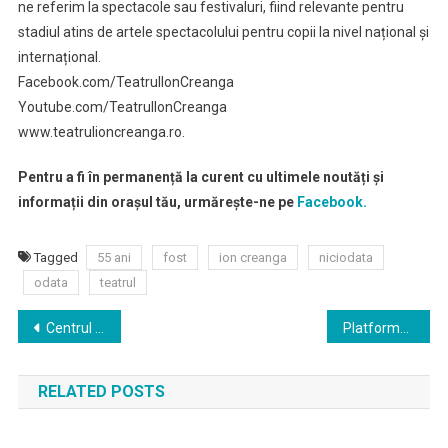
ne referim la spectacole sau festivaluri, fiind relevante pentru
stadiul atins de artele spectacolului pentru copii la nivel național și
internațional.
Facebook.com/TeatrulIonCreanga
Youtube.com/TeatrulIonCreanga
www.teatrulioncreanga.ro.
Pentru a fi în permanență la curent cu ultimele noutăți și
informații din orașul tău, urmărește-ne pe
Facebook.
Tagged
55 ani
fost
ion creanga
niciodata
odata
teatrul
Navigare
Centrul de urgențe stomatologice pentru copii, o inițiativă PMB apreciată de bucureșteni
Platforma de e-learning realizata de Primaria Capitalei, prin Proedus, va fi accesibila curand tuturor elevilor din Romania
în
RELATED POSTS
articole