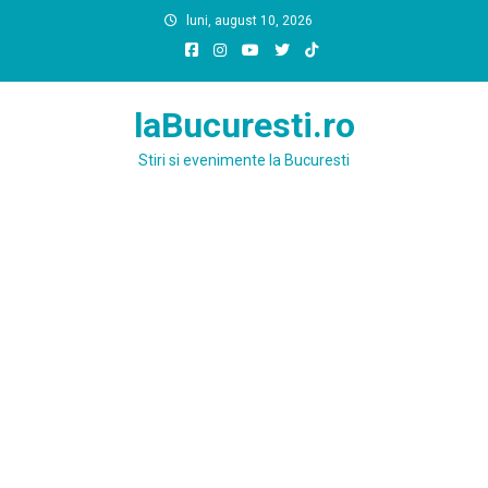
Skip
luni, august 10, 2026
to
content
laBucuresti.ro
Stiri si evenimente la Bucuresti