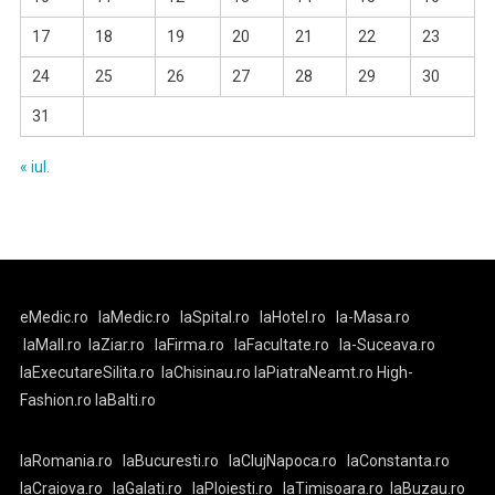
17
18
19
20
21
22
23
24
25
26
27
28
29
30
31
« iul.
eMedic.ro
laMedic.ro
laSpital.ro
laHotel.ro
la-Masa.ro
laMall.ro
laZiar.ro
laFirma.ro
laFacultate.ro
la-Suceava.ro
laExecutareSilita.ro
laChisinau.ro
laPiatraNeamt.ro
High-
Fashion.ro
laBalti.ro
laRomania.ro
laBucuresti.ro
laClujNapoca.ro
laConstanta.ro
laCraiova.ro
laGalati.ro
laPloiesti.ro
laTimisoara.ro
laBuzau.ro