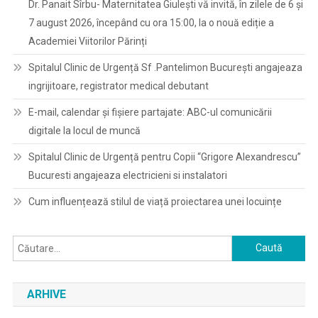
Dr. Panait Sîrbu- Maternitatea Giulești vă invită, în zilele de 6 și
7 august 2026, începând cu ora 15:00, la o nouă ediție a
Academiei Viitorilor Părinți
Spitalul Clinic de Urgență Sf .Pantelimon București angajeaza
ingrijitoare, registrator medical debutant
E-mail, calendar şi fişiere partajate: ABC-ul comunicării
digitale la locul de muncă
Spitalul Clinic de Urgență pentru Copii “Grigore Alexandrescu”
Bucuresti angajeaza electricieni si instalatori
Cum influențează stilul de viață proiectarea unei locuințe
Caută
după:
ARHIVE