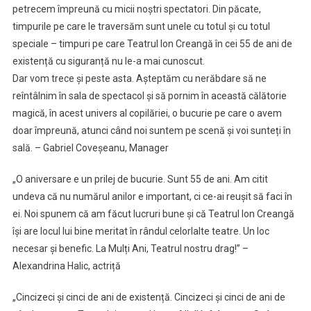
petrecem împreună cu micii noștri spectatori. Din păcate,
timpurile pe care le traversăm sunt unele cu totul și cu totul
speciale – timpuri pe care Teatrul Ion Creangă în cei 55 de ani de
existență cu siguranță nu le-a mai cunoscut.
Dar vom trece și peste asta. Așteptăm cu nerăbdare să ne
reîntâlnim în sala de spectacol și să pornim în această călătorie
magică, în acest univers al copilăriei, o bucurie pe care o avem
doar împreună, atunci când noi suntem pe scenă și voi sunteți în
sală. – Gabriel Coveșeanu, Manager
„O aniversare e un prilej de bucurie. Sunt 55 de ani. Am citit
undeva că nu numărul anilor e important, ci ce-ai reușit să faci în
ei. Noi spunem că am făcut lucruri bune și că Teatrul Ion Creangă
își are locul lui bine meritat în rândul celorlalte teatre. Un loc
necesar și benefic. La Mulți Ani, Teatrul nostru drag!” –
Alexandrina Halic, actriță
„Cincizeci și cinci de ani de existență. Cincizeci și cinci de ani de