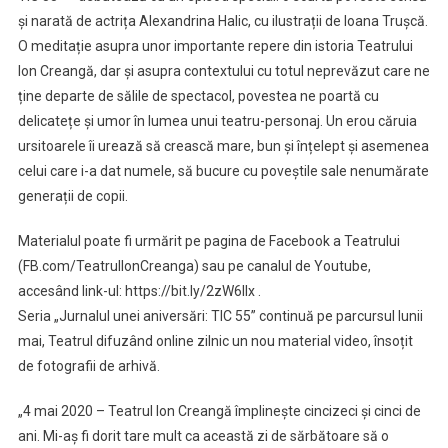
și narată de actrița Alexandrina Halic, cu ilustrații de Ioana Trușcă.
O meditație asupra unor importante repere din istoria Teatrului
Ion Creangă, dar și asupra contextului cu totul neprevăzut care ne
ține departe de sălile de spectacol, povestea ne poartă cu
delicatețe și umor în lumea unui teatru-personaj. Un erou căruia
ursitoarele îi urează să crească mare, bun și înțelept și asemenea
celui care i-a dat numele, să bucure cu poveștile sale nenumărate
generații de copii.
Materialul poate fi urmărit pe pagina de Facebook a Teatrului
(FB.com/TeatrulIonCreanga) sau pe canalul de Youtube,
accesând link-ul: https://bit.ly/2zW6lIx .
Seria „Jurnalul unei aniversări: TIC 55” continuă pe parcursul lunii
mai, Teatrul difuzând online zilnic un nou material video, însoțit
de fotografii de arhivă.
„4 mai 2020 – Teatrul Ion Creangă împlinește cincizeci și cinci de
ani. Mi-aș fi dorit tare mult ca această zi de sărbătoare să o