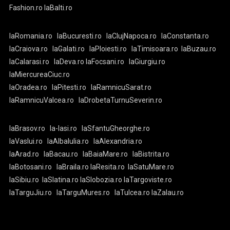
Fashion.ro
laBalti.ro
laRomania.ro
laBucuresti.ro
laClujNapoca.ro
laConstanta.ro
laCraiova.ro
laGalati.ro
laPloiesti.ro
laTimisoara.ro
laBuzau.ro
laCalarasi.ro
laDeva.ro
laFocsani.ro
laGiurgiu.ro
laMiercureaCiuc.ro
laOradea.ro
laPitesti.ro
laRamnicuSarat.ro
laRamnicuValcea.ro
laDrobetaTurnuSeverin.ro
laBrasov.ro
la-Iasi.ro
laSfantuGheorghe.ro
laVaslui.ro
laAlbaIulia.ro
laAlexandria.ro
laArad.ro
laBacau.ro
laBaiaMare.ro
laBistrita.ro
laBotosani.ro
laBraila.ro
laResita.ro
laSatuMare.ro
laSibiu.ro
laSlatina.ro
laSlobozia.ro
laTargoviste.ro
laTarguJiu.ro
laTarguMures.ro
laTulcea.ro
laZalau.ro