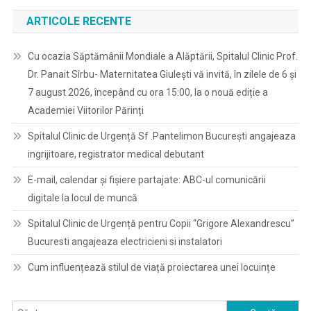
ARTICOLE RECENTE
Cu ocazia Săptămânii Mondiale a Alăptării, Spitalul Clinic Prof.
Dr. Panait Sîrbu- Maternitatea Giulești vă invită, în zilele de 6 și
7 august 2026, începând cu ora 15:00, la o nouă ediție a
Academiei Viitorilor Părinți
Spitalul Clinic de Urgență Sf .Pantelimon București angajeaza
ingrijitoare, registrator medical debutant
E-mail, calendar şi fişiere partajate: ABC-ul comunicării
digitale la locul de muncă
Spitalul Clinic de Urgență pentru Copii “Grigore Alexandrescu”
Bucuresti angajeaza electricieni si instalatori
Cum influențează stilul de viață proiectarea unei locuințe
Caută