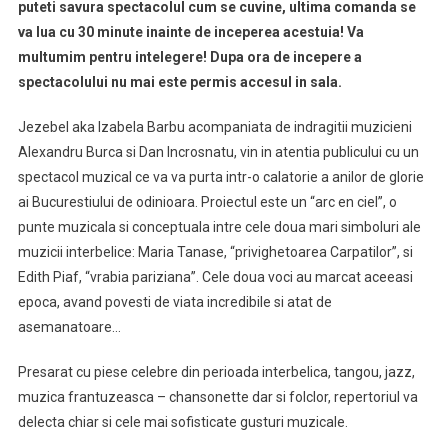
puteti savura spectacolul cum se cuvine, ultima comanda se
va lua cu 30 minute inainte de inceperea acestuia! Va
multumim pentru intelegere! Dupa ora de incepere a
spectacolului nu mai este permis accesul in sala.
Jezebel aka Izabela Barbu acompaniata de indragitii muzicieni
Alexandru Burca si Dan Incrosnatu, vin in atentia publicului cu un
spectacol muzical ce va va purta intr-o calatorie a anilor de glorie
ai Bucurestiului de odinioara. Proiectul este un “arc en ciel”, o
punte muzicala si conceptuala intre cele doua mari simboluri ale
muzicii interbelice: Maria Tanase, “privighetoarea Carpatilor”, si
Edith Piaf, “vrabia pariziana”. Cele doua voci au marcat aceeasi
epoca, avand povesti de viata incredibile si atat de
asemanatoare…
Presarat cu piese celebre din perioada interbelica, tangou, jazz,
muzica frantuzeasca – chansonette dar si folclor, repertoriul va
delecta chiar si cele mai sofisticate gusturi muzicale.