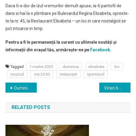
Daca ti-e dor de izul vremurilor demult apuse, ia-ti pantofii de
dans si hai la o plimbare pe Bulevardul Regina Elisabeta, opreste-
te la nr. 45, la Restaurant Elisabeta – un loc in care nostalgicii se
pot intoarce in timp.
Pentru a fi în permanență la curent cu ultimele noutăți și
informații din orașul tău, urmărește-ne pe
Facebook.
Tagged
1 martie 2020
duminica
elisabeta
loc
muzical
ora 20:30
restaurant
spectacol
Navigare
Duminică 1 martie 2020 ora 18:00 se va juca piesa ,,Capcana pentru un barbat casatorit” la Teatrul Elisabeta
Vineri 6 martie 2020 ora 21:00 va avea loc un spectacol muzical la Restaurant Elisabeta
în
RELATED POSTS
articole