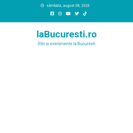
Skip
sâmbătă, august 08, 2026
to
content
laBucuresti.ro
Stiri si evenimente la Bucuresti