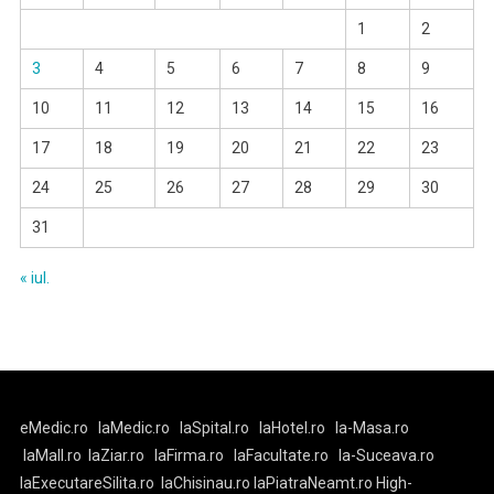
1
2
3
4
5
6
7
8
9
10
11
12
13
14
15
16
17
18
19
20
21
22
23
24
25
26
27
28
29
30
31
« iul.
eMedic.ro
laMedic.ro
laSpital.ro
laHotel.ro
la-Masa.ro
laMall.ro
laZiar.ro
laFirma.ro
laFacultate.ro
la-Suceava.ro
laExecutareSilita.ro
laChisinau.ro
laPiatraNeamt.ro
High-