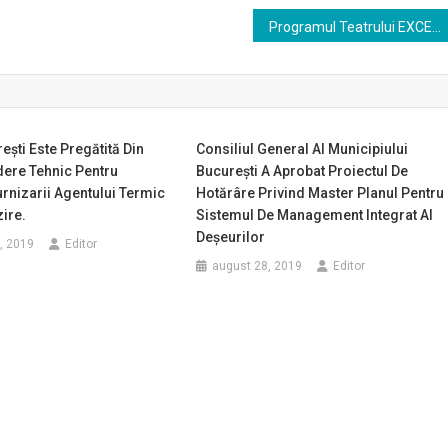
Programul Teatrului EXCELSIOR | FEBRUARIE 2020
şti Este Pregătită Din
Consiliul General Al Municipiului
dere Tehnic Pentru
București A Aprobat Proiectul De
rnizarii Agentului Termic
Hotărâre Privind Master Planul Pentru
zire.
Sistemul De Management Integrat Al
Deșeurilor
, 2019
Editor
august 28, 2019
Editor