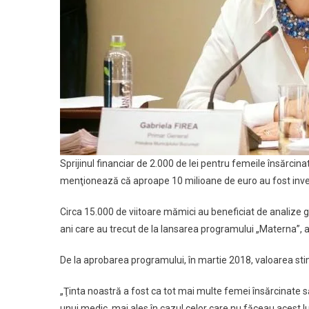
Sprijinul financiar de 2.000 de lei pentru femeile însărcinat
menţionează că aproape 10 milioane de euro au fost investi
Circa 15.000 de viitoare mămici au beneficiat de analize gr
ani care au trecut de la lansarea programului „Materna”, 
De la aprobarea programului, în martie 2018, valoarea stim
„Ţinta noastră a fost ca tot mai multe femei însărcinate 
unui medic, mai ales în cazul celor care nu făceau acest luc