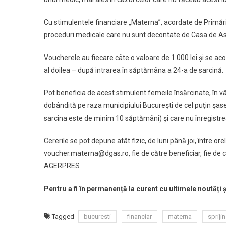
Cu stimulentele financiare „Materna”, acordate de Primăr
proceduri medicale care nu sunt decontate de Casa de As
Voucherele au fiecare câte o valoare de 1.000 lei şi se acor
al doilea – după intrarea în săptămâna a 24-a de sarcină.
Pot beneficia de acest stimulent femeile însărcinate, în vâ
dobândită pe raza municipiului Bucureşti de cel puţin şase
sarcina este de minim 10 săptămâni) şi care nu înregistrea
Cererile se pot depune atât fizic, de luni până joi, între or
voucher.materna@dgas.ro, fie de către beneficiar, fie de
AGERPRES
Pentru a fi în permanență la curent cu ultimele noutăți 
Tagged
bucuresti
financiar
materna
sprijin