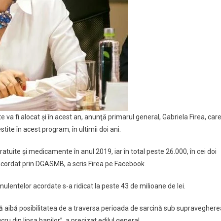
e va fi alocat şi în acest an, anunţă primarul general, Gabriela Firea, car
te în acest program, în ultimii doi ani.
atuite şi medicamente în anul 2019, iar în total peste 26.000, în cei doi
acordat prin DGASMB, a scris Firea pe Facebook.
ulentelor acordate s-a ridicat la peste 43 de milioane de lei.
să aibă posibilitatea de a traversa perioada de sarcină sub supraveghere
ru din lipsa banilor”, a precizat edilul general.