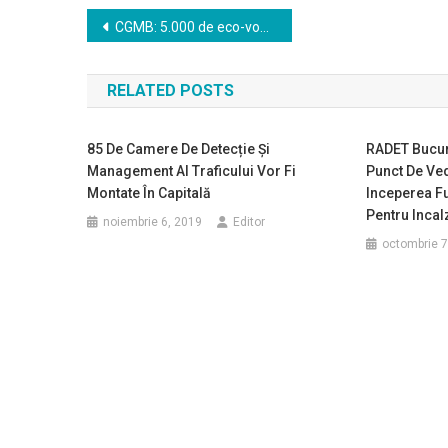
Navigare
CGMB: 5.000 de eco-vouchere de câte 9.000 de lei, în schimbul predării unui autovehicul poluant
în
RELATED POSTS
articole
85 De Camere De Detecție Și
RADET Bucure
Management Al Traficului Vor Fi
Punct De Ve
Montate În Capitală
Inceperea Fu
Pentru Incal
noiembrie 6, 2019
Editor
octombrie 7