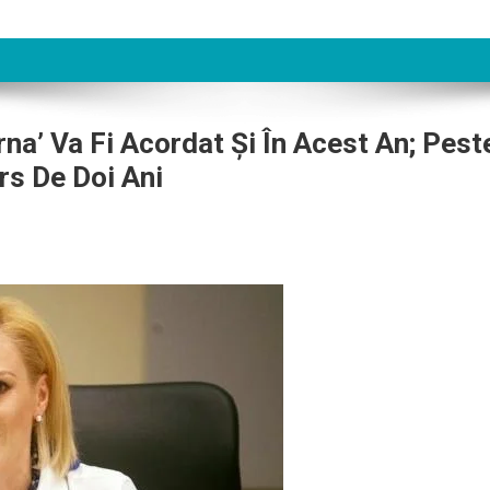
erna’ Va Fi Acordat Şi În Acest An; Pest
rs De Doi Ani