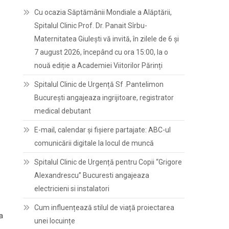
Cu ocazia Săptămânii Mondiale a Alăptării,
Spitalul Clinic Prof. Dr. Panait Sîrbu-
Maternitatea Giulești vă invită, în zilele de 6 și
7 august 2026, începând cu ora 15:00, la o
nouă ediție a Academiei Viitorilor Părinți
Spitalul Clinic de Urgență Sf .Pantelimon
București angajeaza ingrijitoare, registrator
medical debutant
e
E-mail, calendar şi fişiere partajate: ABC-ul
comunicării digitale la locul de muncă
Spitalul Clinic de Urgență pentru Copii “Grigore
Alexandrescu” Bucuresti angajeaza
electricieni si instalatori
Cum influențează stilul de viață proiectarea
a
unei locuințe