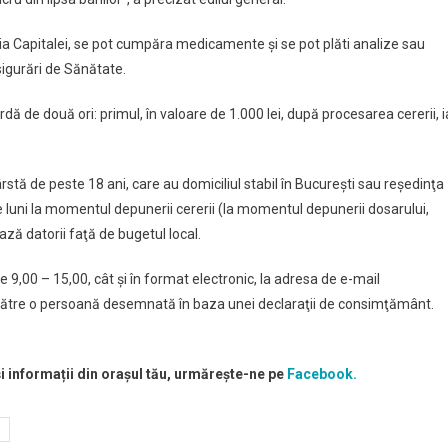
ia Capitalei, se pot cumpăra medicamente şi se pot plăti analize sau
igurări de Sănătate.
dă de două ori: primul, în valoare de 1.000 lei, după procesarea cererii, i
rstă de peste 18 ani, care au domiciliul stabil în Bucureşti sau reşedinţa
 luni la momentul depunerii cererii (la momentul depunerii dosarului,
ză datorii faţă de bugetul local.
ele 9,00 – 15,00, cât şi în format electronic, la adresa de e-mail
 către o persoană desemnată în baza unei declaraţii de consimţământ.
și informații din orașul tău, urmărește-ne pe
Facebook.