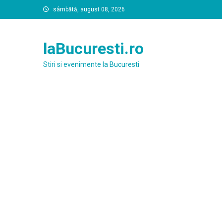
Skip
sâmbătă, august 08, 2026
to
content
laBucuresti.ro
Stiri si evenimente la Bucuresti