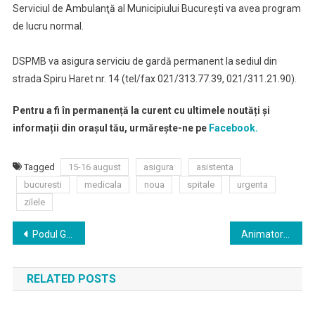
Serviciul de Ambulanţă al Municipiului Bucureşti va avea program
de lucru normal.
DSPMB va asigura serviciu de gardă permanent la sediul din
strada Spiru Haret nr. 14 (tel/fax 021/313.77.39, 021/311.21.90).
Pentru a fi în permanență la curent cu ultimele noutăți și
informații din orașul tău, urmărește-ne pe
Facebook.
Tagged
15-16 august
asigura
asistenta
bucuresti
medicala
noua
spitale
urgenta
zilele
Navigare
Podul Grant din București nu va fi gata până la toamnă. Tramvaiul 41 ar urma să circule pe un singur fir, alternativ
Animatori, face painting şi teatru pentru copii la „Jocurile Vacanţei”
în
RELATED POSTS
articole