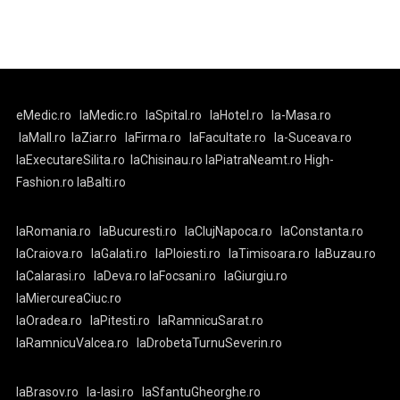
eMedic.ro
laMedic.ro
laSpital.ro
laHotel.ro
la-Masa.ro
laMall.ro
laZiar.ro
laFirma.ro
laFacultate.ro
la-Suceava.ro
laExecutareSilita.ro
laChisinau.ro
laPiatraNeamt.ro
High-
Fashion.ro
laBalti.ro
laRomania.ro
laBucuresti.ro
laClujNapoca.ro
laConstanta.ro
laCraiova.ro
laGalati.ro
laPloiesti.ro
laTimisoara.ro
laBuzau.ro
laCalarasi.ro
laDeva.ro
laFocsani.ro
laGiurgiu.ro
laMiercureaCiuc.ro
laOradea.ro
laPitesti.ro
laRamnicuSarat.ro
laRamnicuValcea.ro
laDrobetaTurnuSeverin.ro
laBrasov.ro
la-Iasi.ro
laSfantuGheorghe.ro