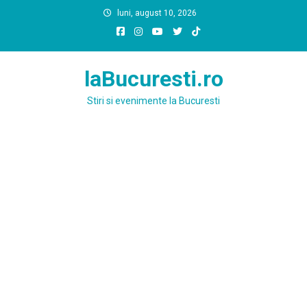
Skip
luni, august 10, 2026
to
content
laBucuresti.ro
Stiri si evenimente la Bucuresti