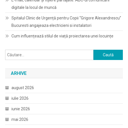
E-mail, calendar şi fişiere partajate: ABC-ul comunicării
digitale la locul de muncă
Spitalul Clinic de Urgență pentru Copii “Grigore Alexandrescu”
Bucuresti angajeaza electricieni si instalatori
Cum influențează stilul de viață proiectarea unei locuințe
Caută
după:
ARHIVE
august 2026
iulie 2026
iunie 2026
mai 2026