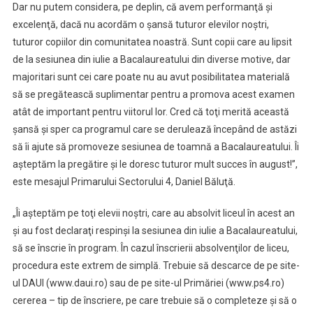
Dar nu putem considera, pe deplin, că avem performanţă şi
excelenţă, dacă nu acordăm o şansă tuturor elevilor noştri,
tuturor copiilor din comunitatea noastră. Sunt copii care au lipsit
de la sesiunea din iulie a Bacalaureatului din diverse motive, dar
majoritari sunt cei care poate nu au avut posibilitatea materială
să se pregătească suplimentar pentru a promova acest examen
atât de important pentru viitorul lor. Cred că toţi merită această
şansă şi sper ca programul care se derulează începând de astăzi
să îi ajute să promoveze sesiunea de toamnă a Bacalaureatului. Îi
aşteptăm la pregătire şi le doresc tuturor mult succes în august!”,
este mesajul Primarului Sectorului 4, Daniel Băluţă.
„Îi aşteptăm pe toţi elevii noştri, care au absolvit liceul în acest an
şi au fost declaraţi respinşi la sesiunea din iulie a Bacalaureatului,
să se înscrie în program. În cazul înscrierii absolvenţilor de liceu,
procedura este extrem de simplă. Trebuie să descarce de pe site-
ul DAUI (www.daui.ro) sau de pe site-ul Primăriei (www.ps4.ro)
cererea – tip de înscriere, pe care trebuie să o completeze şi să o