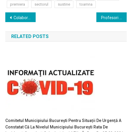
premiera
sectorul
sustine
toamna
Navigare
Colaborare strânsă între Primăria Capitalei şi Coaliţia pentru Dezvoltarea României
Profesori si coregrafi din Rusia,Sua si Franta,participa la a patra editie a evenimentului Revolve Dance Festival din capitala
în
RELATED POSTS
articole
Comitetul Municipiului București Pentru Situații De Urgență A
Constatat Că La Nivelul Municipiului București Rata De