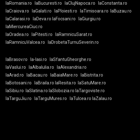
laRomania.ro
laBucuresti.ro
laClujNapoca.ro
laConstanta.ro
laCraiova.ro
laGalati.ro
laPloiesti.ro
laTimisoara.ro
laBuzau.ro
laCalarasi.ro
laDeva.ro
laFocsani.ro
laGiurgiu.ro
laMiercureaCiuc.ro
laOradea.ro
laPitesti.ro
laRamnicuSarat.ro
laRamnicuValcea.ro
laDrobetaTurnuSeverin.ro
laBrasov.ro
la-Iasi.ro
laSfantuGheorghe.ro
laVaslui.ro
laAlbaIulia.ro
laAlexandria.ro
laArad.ro
laBacau.ro
laBaiaMare.ro
laBistrita.ro
laBotosani.ro
laBraila.ro
laResita.ro
laSatuMare.ro
laSibiu.ro
laSlatina.ro
laSlobozia.ro
laTargoviste.ro
laTarguJiu.ro
laTarguMures.ro
laTulcea.ro
laZalau.ro