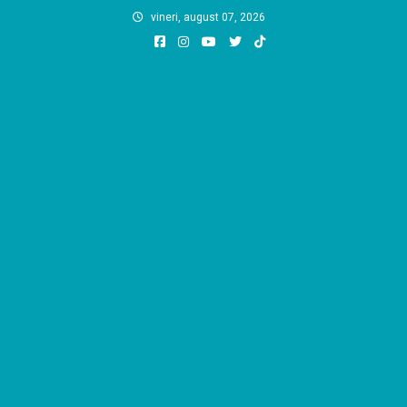
Skip
vineri, august 07, 2026
to
content