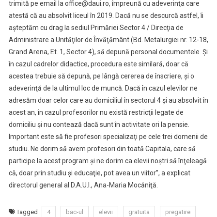
trimită pe email la office@daui.ro, împreună cu adeverinţa care
atestă că au absolvit liceul în 2019. Dacă nu se descurcă astfel, îi
aşteptăm cu drag la sediul Primăriei Sector 4 / Direcţia de
Administrare a Unităţilor de Învăţământ (Bd. Metalurgiei nr. 12-18,
Grand Arena, Et. 1, Sector 4), să depună personal documentele. Şi
în cazul cadrelor didactice, procedura este similară, doar că
acestea trebuie să depună, pe lângă cererea de înscriere, şi o
adeverinţă de la ultimul loc de muncă. Dacă în cazul elevilor ne
adresăm doar celor care au domiciliul în sectorul 4 şi au absolvit în
acest an, în cazul profesorilor nu există restricţii legate de
domiciliu şi nu contează dacă sunt în activitate ori la pensie.
Important este să fie profesori specializaţi pe cele trei domenii de
studiu. Ne dorim să avem profesori din toată Capitala, care să
participe la acest program şi ne dorim ca elevii noştri să înţeleagă
că, doar prin studiu şi educaţie, pot avea un viitor”, a explicat
directorul general al D.A.U.I., Ana-Maria Mocăniţă.
Tagged
4
bac-ul
elevii
gratuita
pregatire