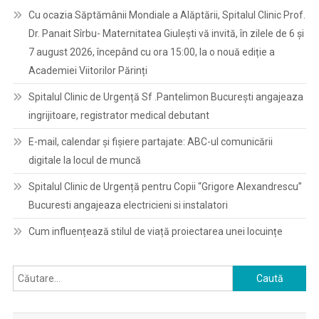
Cu ocazia Săptămânii Mondiale a Alăptării, Spitalul Clinic Prof.
Dr. Panait Sîrbu- Maternitatea Giulești vă invită, în zilele de 6 și
7 august 2026, începând cu ora 15:00, la o nouă ediție a
Academiei Viitorilor Părinți
Spitalul Clinic de Urgență Sf .Pantelimon București angajeaza
ingrijitoare, registrator medical debutant
E-mail, calendar şi fişiere partajate: ABC-ul comunicării
digitale la locul de muncă
Spitalul Clinic de Urgență pentru Copii “Grigore Alexandrescu”
Bucuresti angajeaza electricieni si instalatori
Cum influențează stilul de viață proiectarea unei locuințe
Caută
după: