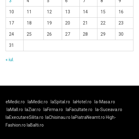
3
4
5
6
7
8
9
10
11
12
13
14
15
16
17
18
19
20
21
22
23
24
25
26
27
28
29
30
31
« iul.
eMedic.ro
laMedic.ro
laSpital.ro
laHotel.ro
la-Masa.ro
laMall.ro
laZiar.ro
laFirma.ro
laFacultate.ro
la-Suceava.ro
laExecutareSilita.ro
laChisinau.ro
laPiatraNeamt.ro
High-
Fashion.ro
laBalti.ro