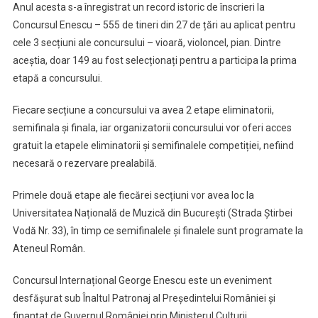
Anul acesta s-a înregistrat un record istoric de înscrieri la
Concursul Enescu – 555 de tineri din 27 de țări au aplicat pentru
cele 3 secțiuni ale concursului – vioară, violoncel, pian. Dintre
aceștia, doar 149 au fost selecționați pentru a participa la prima
etapă a concursului.
Fiecare secțiune a concursului va avea 2 etape eliminatorii,
semifinala și finala, iar organizatorii concursului vor oferi acces
gratuit la etapele eliminatorii și semifinalele competiției, nefiind
necesară o rezervare prealabilă.
Primele două etape ale fiecărei secțiuni vor avea loc la
Universitatea Națională de Muzică din București (Strada Știrbei
Vodă Nr. 33), în timp ce semifinalele și finalele sunt programate la
Ateneul Român.
Concursul Internațional George Enescu este un eveniment
desfășurat sub Înaltul Patronaj al Președintelui României și
finanțat de Guvernul României prin Ministerul Culturii.