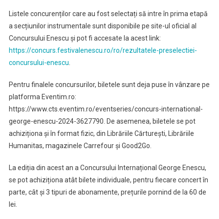
Listele concurenților care au fost selectați să intre în prima etapă
a secțiunilor instrumentale sunt disponibile pe site-ul oficial al
Concursului Enescu și pot fi accesate la acest link:
https://concurs.festivalenescu.ro/ro/rezultatele-preselectiei-
concursului-enescu
.
Pentru finalele concursurilor, biletele sunt deja puse în vânzare pe
platforma Eventim.ro:
https://www.cts.eventim.ro/eventseries/concurs-international-
george-enescu-2024-3627790. De asemenea, biletele se pot
achiziționa și în format fizic, din Librăriile Cărturești, Librăriile
Humanitas, magazinele Carrefour și Good2Go.
La ediția din acest an a Concursului Internațional George Enescu,
se pot achiziționa atât bilete individuale, pentru fiecare concert în
parte, cât și 3 tipuri de abonamente, prețurile pornind de la 60 de
lei.