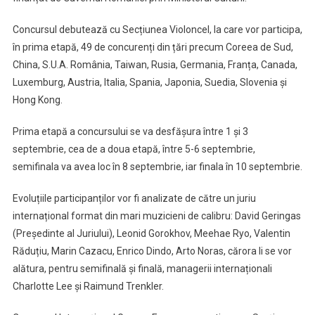
Concursul debutează cu Secțiunea Violoncel, la care vor participa,
în prima etapă, 49 de concurenți din țări precum Coreea de Sud,
China, S.U.A. România, Taiwan, Rusia, Germania, Franța, Canada,
Luxemburg, Austria, Italia, Spania, Japonia, Suedia, Slovenia și
Hong Kong.
Prima etapă a concursului se va desfășura între 1 și 3
septembrie, cea de a doua etapă, între 5-6 septembrie,
semifinala va avea loc în 8 septembrie, iar finala în 10 septembrie.
Evoluțiile participanților vor fi analizate de către un juriu
internațional format din mari muzicieni de calibru: David Geringas
(Președinte al Juriului), Leonid Gorokhov, Meehae Ryo, Valentin
Răduțiu, Marin Cazacu, Enrico Dindo, Arto Noras, cărora li se vor
alătura, pentru semifinală și finală, managerii internaționali
Charlotte Lee și Raimund Trenkler.