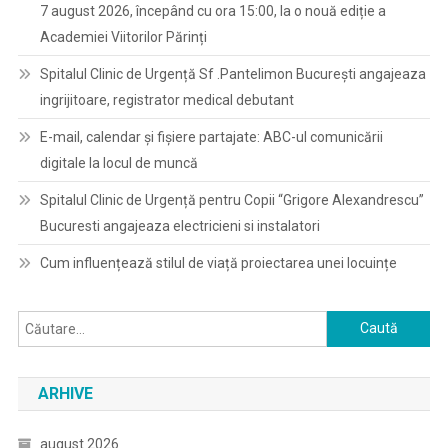
7 august 2026, începând cu ora 15:00, la o nouă ediție a
Academiei Viitorilor Părinți
Spitalul Clinic de Urgență Sf .Pantelimon București angajeaza
ingrijitoare, registrator medical debutant
E-mail, calendar şi fişiere partajate: ABC-ul comunicării
digitale la locul de muncă
Spitalul Clinic de Urgență pentru Copii “Grigore Alexandrescu”
Bucuresti angajeaza electricieni si instalatori
Cum influențează stilul de viață proiectarea unei locuințe
Caută
după:
ARHIVE
august 2026