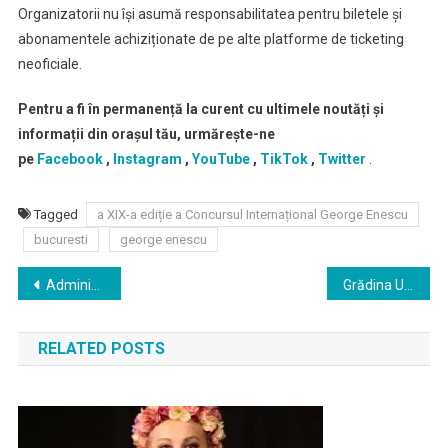
Organizatorii nu își asumă responsabilitatea pentru biletele și
abonamentele achiziționate de pe alte platforme de ticketing
neoficiale.
Pentru a fi în permanență la curent cu ultimele noutăți și
informații din orașul tău, urmărește-ne
pe
Facebook
,
Instagram
,
YouTube
,
TikTok
,
Twitter
.
Tagged
a XIX-a ediție a Concursul Internațional George Enescu
bucuresti
george enescu
Navigare
Administrația Serviciului Public de Salubrizare Sector 6 organizează concurs de recrutare pentru ocuparea a 50 funcţii contractuale de execuție vacante
Grădina Uranus din Bucureşti va găzdui, în perioada 6 – 8 septembrie, Balkanik Festival – Home of World Music, „un muzeu viu al reinterpretării, diversităţii şi descoperirilor”
în
RELATED POSTS
articole