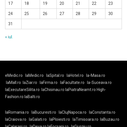
17
18
19
20
21
22
23
24
25
26
27
28
29
30
31
« iul.
eMedic.ro
laMedic.ro
laSpital.ro
laHotel.ro
la-Masa.ro
laMall.ro
laZiar.ro
laFirma.ro
laFacultate.ro
la-Suceava.ro
laExecutareSilita.ro
laChisinau.ro
laPiatraNeamt.ro
High-
Fashion.ro
laBalti.ro
laRomania.ro
laBucuresti.ro
laClujNapoca.ro
laConstanta.ro
laCraiova.ro
laGalati.ro
laPloiesti.ro
laTimisoara.ro
laBuzau.ro
laCalarasi.ro
laDeva.ro
laFocsani.ro
laGiurgiu.ro