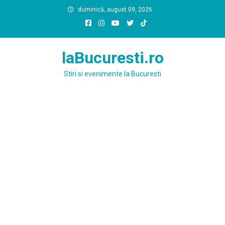
Skip
duminică, august 09, 2026
to
content
laBucuresti.ro
Stiri si evenimente la Bucuresti