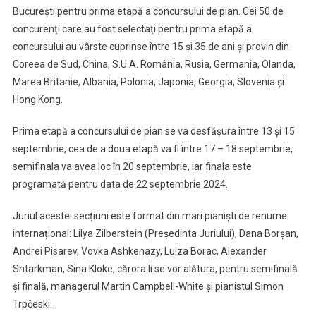
București pentru prima etapă a concursului de pian. Cei 50 de
concurenți care au fost selectați pentru prima etapă a
concursului au vârste cuprinse între 15 și 35 de ani și provin din
Coreea de Sud, China, S.U.A. România, Rusia, Germania, Olanda,
Marea Britanie, Albania, Polonia, Japonia, Georgia, Slovenia și
Hong Kong.
Prima etapă a concursului de pian se va desfășura între 13 și 15
septembrie, cea de a doua etapă va fi între 17 – 18 septembrie,
semifinala va avea loc în 20 septembrie, iar finala este
programată pentru data de 22 septembrie 2024.
Juriul acestei secțiuni este format din mari pianiști de renume
internațional: Lilya Zilberstein (Președinta Juriului), Dana Borșan,
Andrei Pisarev, Vovka Ashkenazy, Luiza Borac, Alexander
Shtarkman, Sina Kloke, cărora li se vor alătura, pentru semifinală
și finală, managerul Martin Campbell-White și pianistul Simon
Trpčeski.