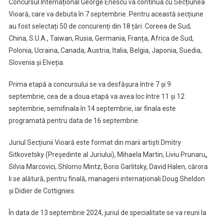
Concursul Internațional George Enescu va continua cu Secțiunea
Vioară, care va debuta în 7 septembrie. Pentru această secțiune
au fost selectați 50 de concurenți din 18 țări: Coreea de Sud,
China, S.U.A., Taiwan, Rusia, Germania, Franța, Africa de Sud,
Polonia, Ucraina, Canada, Austria, Italia, Belgia, Japonia, Suedia,
Slovenia și Elveția.
Prima etapă a concursului se va desfășura între 7 și 9
septembrie, cea de a doua etapă va avea loc între 11 și 12
septembrie, semifinala în 14 septembrie, iar finala este
programată pentru data de 16 septembrie.
Juriul Secțiunii Vioară este format din marii artiști Dmitry
Sitkovetsky (Președinte al Juriului), Mihaela Martin, Liviu Prunaru
,
Silvia Marcovici, Shlomo Mintz, Boris Garlitsky, David Halen, cărora
li se alătură, pentru finală, managerii internaționali Doug Sheldon
și Didier de Cottignies.
În data de 13 septembrie 2024, juriul de specialitate se va reuni la