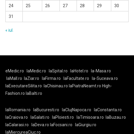
24
25
26
27
28
29
30
31
« iul.
eMedic.ro
laMedic.ro
laSpital.ro
laHotel.ro
la-Masa.ro
laMall.ro
laZiar.ro
laFirma.ro
laFacultate.ro
la-Suceava.ro
laExecutareSilita.ro
laChisinau.ro
laPiatraNeamt.ro
High-
Fashion.ro
laBalti.ro
laRomania.ro
laBucuresti.ro
laClujNapoca.ro
laConstanta.ro
laCraiova.ro
laGalati.ro
laPloiesti.ro
laTimisoara.ro
laBuzau.ro
laCalarasi.ro
laDeva.ro
laFocsani.ro
laGiurgiu.ro
laMiercureaCiuc.ro