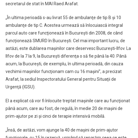
secretarul de stat în MAI Raed Arafat.
„În ultima perioadă s-au livrat 55 de ambulanţe de tip B şi 10
ambulanţe de tip C. Acestea urmează să înlocuiască integral
parcul auto care funcţionează în Bucureşti din 2008, de când
funcţionează SMURD în Bucureşti. Cel mai important lucru, de
astăzi, este dublarea maşinilor care deservesc Bucureşti-Ilfov. La
Ilfov de la 7 la 9, la Bucureşti diferenţa o să fie până la 40. Până
acum, la Bucureşti, de exemplu, în ultima perioadă, din cauza
vechimii maşinilor funcţionam cam cu 16 maşini”, a precizat
Arafat, la sediul Inspectoratului General pentru Situaţii de
Urgenţă (IGSU).
El a explicat că vor fi înlocuite treptat maşinile care au funcţionat
până acum, care au fost, de regulă, în medie 20 de maşini de
prim-ajutor pe zi şi cinci de terapie intensivă mobilă.
„Însă, de astăzi, vom ajunge la 40 de maşini de prim-ajutor
funcţionale, cu 15 în rezervă, urmând să reparăm ceea ce este