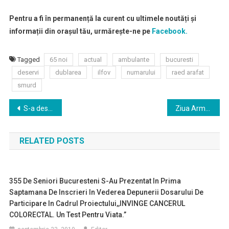
Pentru a fi în permanență la curent cu ultimele noutăți și
informații din orașul tău, urmărește-ne pe
Facebook.
Tagged
65 noi
actual
ambulante
bucuresti
deservi
dublarea
ilfov
numarului
raed arafat
smurd
Navigare
S-a deschis Salonul Auto Bucureşti. Dealerii promovează mărci și modele de maşini hibrid
Ziua Armatei României în școli
în
RELATED POSTS
articole
355 De Seniori Bucuresteni S-Au Prezentat In Prima
Saptamana De Inscrieri In Vederea Depunerii Dosarului De
Participare In Cadrul Proiectului,,INVINGE CANCERUL
COLORECTAL. Un Test Pentru Viata.”