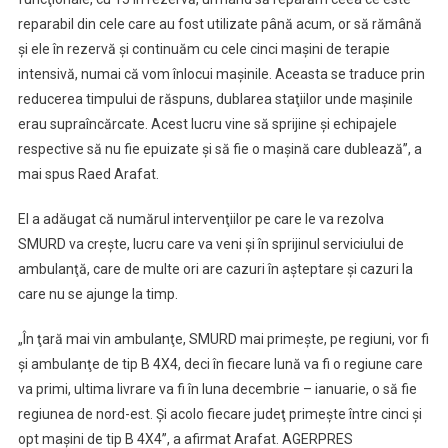
reparabil din cele care au fost utilizate până acum, or să rămână
şi ele în rezervă şi continuăm cu cele cinci maşini de terapie
intensivă, numai că vom înlocui maşinile. Aceasta se traduce prin
reducerea timpului de răspuns, dublarea staţiilor unde maşinile
erau supraîncărcate. Acest lucru vine să sprijine şi echipajele
respective să nu fie epuizate şi să fie o maşină care dublează”, a
mai spus Raed Arafat.
El a adăugat că numărul intervenţiilor pe care le va rezolva
SMURD va creşte, lucru care va veni şi în sprijinul serviciului de
ambulanţă, care de multe ori are cazuri în aşteptare şi cazuri la
care nu se ajunge la timp.
„În ţară mai vin ambulanţe, SMURD mai primeşte, pe regiuni, vor fi
şi ambulanţe de tip B 4X4, deci în fiecare lună va fi o regiune care
va primi, ultima livrare va fi în luna decembrie – ianuarie, o să fie
regiunea de nord-est. Şi acolo fiecare judeţ primeşte între cinci şi
opt maşini de tip B 4X4”, a afirmat Arafat. AGERPRES