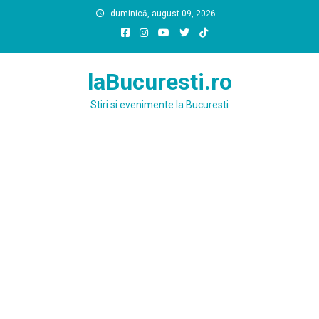
Skip
duminică, august 09, 2026
to
content
laBucuresti.ro
Stiri si evenimente la Bucuresti