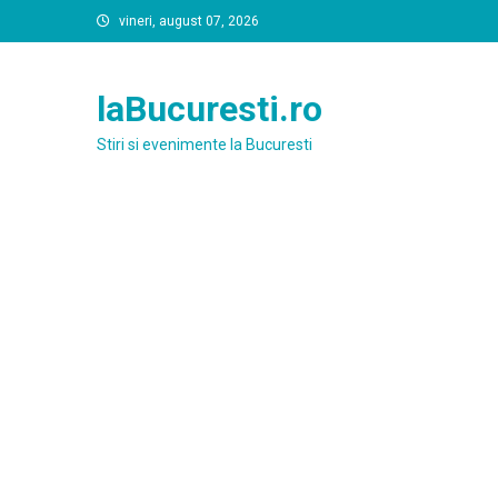
Skip
vineri, august 07, 2026
to
content
laBucuresti.ro
Stiri si evenimente la Bucuresti