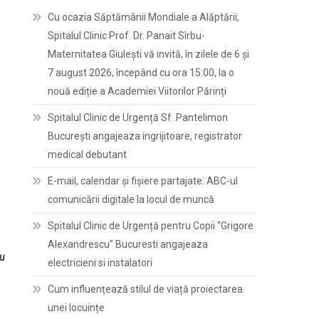
Cu ocazia Săptămânii Mondiale a Alăptării,
Spitalul Clinic Prof. Dr. Panait Sîrbu-
Maternitatea Giulești vă invită, în zilele de 6 și
7 august 2026, începând cu ora 15:00, la o
nouă ediție a Academiei Viitorilor Părinți
Spitalul Clinic de Urgență Sf .Pantelimon
București angajeaza ingrijitoare, registrator
medical debutant
E-mail, calendar şi fişiere partajate: ABC-ul
comunicării digitale la locul de muncă
Spitalul Clinic de Urgență pentru Copii “Grigore
Alexandrescu” Bucuresti angajeaza
iu
electricieni si instalatori
Cum influențează stilul de viață proiectarea
unei locuințe