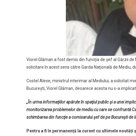
Viorel Glăman a fost demis din funcţia de şef al Gărzii de 
solicitare în acest sens către Garda Naţională de Mediu, 
Costel Alexe, ministrul interimar al Mediului, a solicitat m
București, Viorel Glăman, deoarece acesta nu s-a implicat
„În urma informaţiilor apărute în spaţiul public şi a unei impl
monitorizarea problemelor de mediu cu care se confruntă Capi
schimbarea din funcţie a comisarului şef de pe Bucureşti de 
Pentru a fi în permanență la curent cu ultimele noutăți 