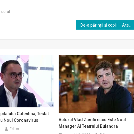
seful
De-a părinții și copiii – Atelier de improvizație și joacă în familie
italului Colentina, Testat
Actorul Vlad Zamfirescu Este Noul
ru Noul Coronavirus
Manager Al Teatrului Bulandra
0
Editor