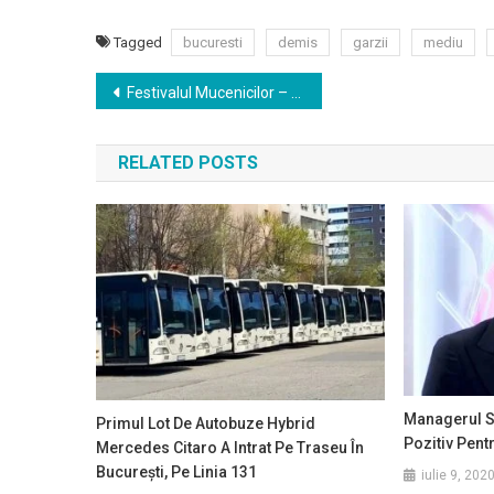
Tagged
bucuresti
demis
garzii
mediu
Navigare
Festivalul Mucenicilor – de joi până luni, în Parcul Naţional din Capitală
în
RELATED POSTS
articole
Managerul Sp
Primul Lot De Autobuze Hybrid
Pozitiv Pent
Mercedes Citaro A Intrat Pe Traseu În
București, Pe Linia 131
iulie 9, 202