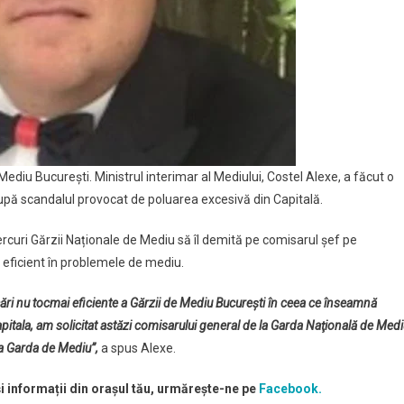
Mediu Bucureşti. Ministrul interimar al Mediului, Costel Alexe, a făcut o
după scandalul provocat de poluarea excesivă din Capitală.
iercuri Gărzii Naționale de Mediu să îl demită pe comisarul șef pe
 eficient în problemele de mediu.
icări nu tocmai eficiente a Gărzii de Mediu Bucureşti în ceea ce înseamnă
tala, am solicitat astăzi comisarului general de la Garda Naţională de Med
la Garda de Mediu”,
a spus Alexe.
și informații din orașul tău, urmărește-ne pe
Facebook.