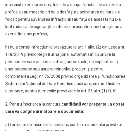
interzisă exercitarea dreptului de a ocupa funcţia, de a exercita
profesia sau meseria ori de a desfăşura activitatea de care s-a
folosit pentru săvârşirea infracţiunii sau faţă de aceasta nu s-a
luat măsura de siguranţă a interzicerii ocupării unei funcţii sau a
exercitării unei profesii;
h) nu a comis infracţiunile prevăzute la art. 1 alin. (2) din Legea nr.
118/2019 privind Registrul naţional automatizat cu privire la
persoanele care au comis infracţiuni sexuale, de exploatare a
unor persoane sau asupra minorilor, precum şi pentru
completarea Legii nr. 76/2008 privind organizarea şi funcţionarea
Sistemului Naţional de Date Genetice Judiciare, cu modificările
ulterioare, pentru domeniile prevăzute la art. 35 alin. (1) lit. h).
2. Pentru înscrierea la concurs
candidaţii vor prezenta un dosar
care va conţine următoarele documente:
a) formular de înscriere la concurs, conform modelului prevăzut