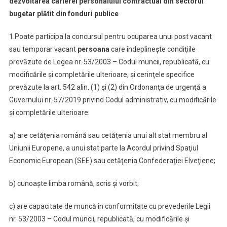
dezvoltarea carierei personalului contractual din sectorul
bugetar plătit din fonduri publice
1.Poate participa la concursul pentru ocuparea unui post vacant
sau temporar vacant
persoana
care îndeplineşte condiţiile
prevăzute de Legea nr. 53/2003 – Codul muncii, republicată, cu
modificările şi completările ulterioare, şi cerinţele specifice
prevăzute la art. 542 alin. (1) şi (2) din Ordonanţa de urgenţă a
Guvernului nr. 57/2019 privind Codul administrativ, cu modificările
şi completările ulterioare:
a) are cetăţenia română sau cetăţenia unui alt stat membru al
Uniunii Europene, a unui stat parte la Acordul privind Spaţiul
Economic European (SEE) sau cetăţenia Confederaţiei Elveţiene;
b) cunoaşte limba română, scris şi vorbit;
c) are capacitate de muncă în conformitate cu prevederile Legii
nr. 53/2003 – Codul muncii, republicată, cu modificările şi