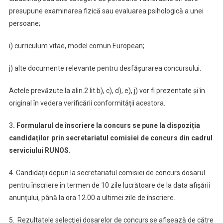
presupune examinarea fizică sau evaluarea psihologică a unei
persoane;
i) curriculum vitae, model comun European;
j) alte documente relevante pentru desfășurarea concursului.
Actele prevăzute la alin.2 lit.b), c), d), e), j) vor fi prezentate și în
original în vedera verificării conformității acestora.
3
. Formularul de înscriere la concurs se pune la dispoziția
candidaților prin secretariatul comisiei de concurs din cadrul
serviciului RUNOS.
4. Candidații depun la secretariatul comisiei de concurs dosarul
pentru înscriere în termen de 10 zile lucrătoare de la data afişării
anunţului, până la ora 12.00 a ultimei zile de înscriere.
5. Rezultatele selecţiei dosarelor de concurs se afişează de către