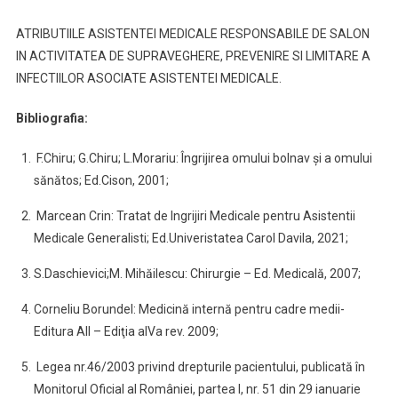
ATRIBUTIILE ASISTENTEI MEDICALE RESPONSABILE DE SALON
IN ACTIVITATEA DE SUPRAVEGHERE, PREVENIRE SI LIMITARE A
INFECTIILOR ASOCIATE ASISTENTEI MEDICALE.
Bibliografia:
F.Chiru; G.Chiru; L.Morariu: Îngrijirea omului bolnav şi a omului
sănătos; Ed.Cison, 2001;
Marcean Crin: Tratat de Ingrijiri Medicale pentru Asistentii
Medicale Generalisti; Ed.Univeristatea Carol Davila, 2021;
S.Daschievici;M. Mihăilescu: Chirurgie – Ed. Medicală, 2007;
Corneliu Borundel: Medicină internă pentru cadre medii-
Editura All – Ediţia aIVa rev. 2009;
Legea nr.46/2003 privind drepturile pacientului, publicată în
Monitorul Oficial al României, partea I, nr. 51 din 29 ianuarie