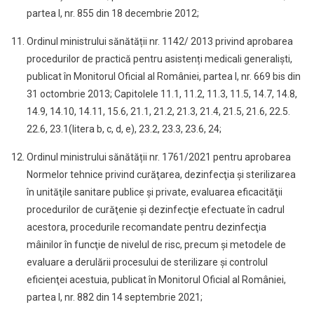
partea I, nr. 855 din 18 decembrie 2012;
Ordinul ministrului sănătății nr. 1142/ 2013 privind aprobarea
procedurilor de practică pentru asistenți medicali generaliști,
publicat în Monitorul Oficial al României, partea I, nr. 669 bis din
31 octombrie 2013; Capitolele 11.1, 11.2, 11.3, 11.5, 14.7, 14.8,
14.9, 14.10, 14.11, 15.6, 21.1, 21.2, 21.3, 21.4, 21.5, 21.6, 22.5.
22.6, 23.1(litera b, c, d, e), 23.2, 23.3, 23.6, 24;
Ordinul ministrului sănătății nr. 1761/2021 pentru aprobarea
Normelor tehnice privind curăţarea, dezinfecţia şi sterilizarea
în unităţile sanitare publice şi private, evaluarea eficacităţii
procedurilor de curăţenie şi dezinfecţie efectuate în cadrul
acestora, procedurile recomandate pentru dezinfecţia
mâinilor în funcţie de nivelul de risc, precum şi metodele de
evaluare a derulării procesului de sterilizare şi controlul
eficienţei acestuia, publicat în Monitorul Oficial al României,
partea I, nr. 882 din 14 septembrie 2021;