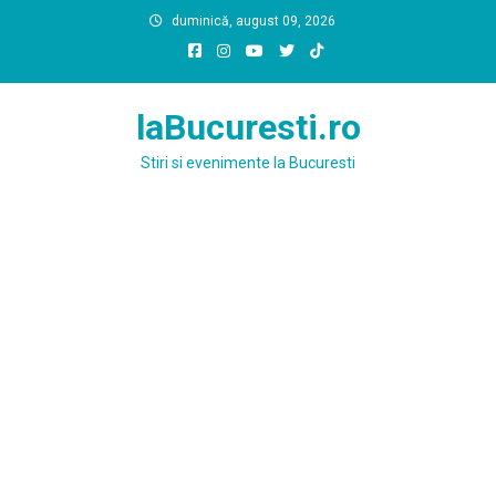
Skip
duminică, august 09, 2026
to
content
laBucuresti.ro
Stiri si evenimente la Bucuresti