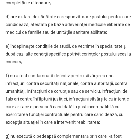
completările ulterioare;
d) are o stare de sănătate corespunzătoare postului pentru care
candidează, atestată pe baza adeverinţei medicale eliberate de
medicul de familie sau de unităţile sanitare abilitate;
e) îndeplineşte condiţiile de studii, de vechime în specialitate şi,
după caz, alte condiţii specifice potrivit cerinţelor postului scos la
concurs;
f) nu a fost condamnată definitiv pentru săvârşirea unei
infracţiuni contra securităţii naţionale, contra autorităţii, contra
umanităţii, infracţiuni de corupţie sau de serviciu, infracţiuni de
fals ori contra înfăptuirii justiţiei, infracţiuni săvârşite cu intenţie
care ar face o persoană candidată la post incompatibilă cu
exercitarea funcţiei contractuale pentru care candidează, cu
excepţia situaţiei în care a intervenit reabilitarea;
g) nu execută o pedeapsă complementară prin care i-a fost