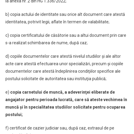
la anexa nr. 2 din HG 1.336/2022;
b) copia actului de identitate sau orice alt document care atestă
identitatea, potrivit legii, aflate în termen de valabilitate;
c) copia certificatului de căsătorie sau a altui document prin care
s-a realizat schimbarea de nume, după caz;
d) copiile documentelor care atestă nivelul studiilor şi ale altor
acte care atestă efectuarea unor specializări, precum şi copiile
documentelor care atestă îndeplinirea condiţiilor specifice ale
postului solicitate de autoritatea sau instituţia publică;
e)
copia carnetului de muncă, a adeverinţei eliberate de
angajator pentru perioada lucrată, care să ateste vechimea în
muncă şi în specialitatea studiilor solicitate pentru ocuparea
postului;
f) certificat de cazier judiciar sau, după caz, extrasul de pe