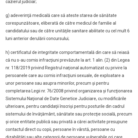
cazierul judiciar;
g) adeverinţă medicală care să ateste starea de sănătate
corespunzătoare, eliberată de către medicul de familie al
candidatului sau de către unităţile sanitare abilitate cu cel mult 6
luni anterior derulării concursului;
h) certificatul de integritate comportamentală din care să reiasă
că nu s-au comis infracţiuni prevăzute la art. 1 alin. (2) din Legea
nr. 118/2019 privind Registrul naţional automatizat cu privire la
persoanele care au comis infracţiuni sexuale, de exploatare a
unor persoane sau asupra minorilor, precum şi pentru
completarea Legii nr. 76/2008 privind organizarea şi funcţionarea
Sistemului Naţional de Date Genetice Judiciare, cu modificările
ulterioare, pentru candidaţii înscrişi pentru posturile din cadrul
sistemului de învăţământ, sănătate sau protecţie socială, precum
şi orice entitate publică sau privată a cărei activitate presupune
contactul direct cu copii, persoane în vârstă, persoane cu
dizabilităţi sau alte categorii de persoane vulnerabile ori care