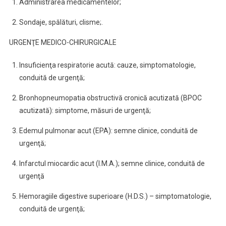
Administrarea medicamentelor;
Sondaje, spălături, clisme;.
URGENŢE MEDICO-CHIRURGICALE
Insuficienţa respiratorie acută: cauze, simptomatologie,
conduită de urgenţă;
Bronhopneumopatia obstructivă cronică acutizată (BPOC
acutizată): simptome, măsuri de urgenţă;
Edemul pulmonar acut (EPA): semne clinice, conduită de
urgenţă;
Infarctul miocardic acut (I.M.A.); semne clinice, conduită de
urgenţă
Hemoragiile digestive superioare (H.D.S.) – simptomatologie,
conduită de urgenţă;