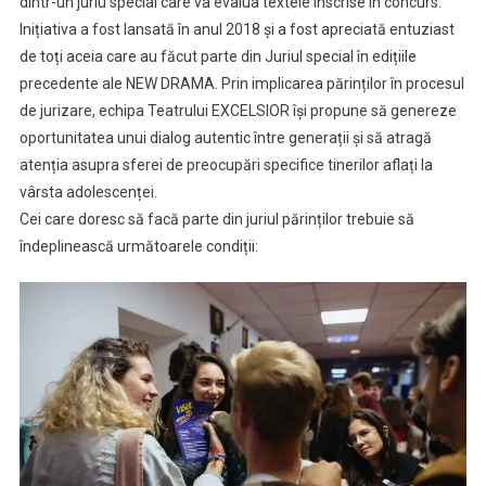
dintr-un juriu special care va evalua textele înscrise în concurs.
Inițiativa a fost lansată în anul 2018 și a fost apreciată entuziast
de toți aceia care au făcut parte din Juriul special în edițiile
precedente ale NEW DRAMA. Prin implicarea părinților în procesul
de jurizare, echipa Teatrului EXCELSIOR își propune să genereze
oportunitatea unui dialog autentic între generații și să atragă
atenția asupra sferei de preocupări specifice tinerilor aflați la
vârsta adolescenței.
Cei care doresc să facă parte din juriul părinților trebuie să
îndeplinească următoarele condiții: