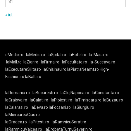
31
« iul.
eMedic.ro
laMedic.ro
laSpital.ro
laHotel.ro
la-Masa.ro
laMall.ro
laZiar.ro
laFirma.ro
laFacultate.ro
la-Suceava.ro
laExecutareSilita.ro
laChisinau.ro
laPiatraNeamt.ro
High-
Fashion.ro
laBalti.ro
laRomania.ro
laBucuresti.ro
laClujNapoca.ro
laConstanta.ro
laCraiova.ro
laGalati.ro
laPloiesti.ro
laTimisoara.ro
laBuzau.ro
laCalarasi.ro
laDeva.ro
laFocsani.ro
laGiurgiu.ro
laMiercureaCiuc.ro
laOradea.ro
laPitesti.ro
laRamnicuSarat.ro
laRamnicuValcea.ro
laDrobetaTurnuSeverin.ro