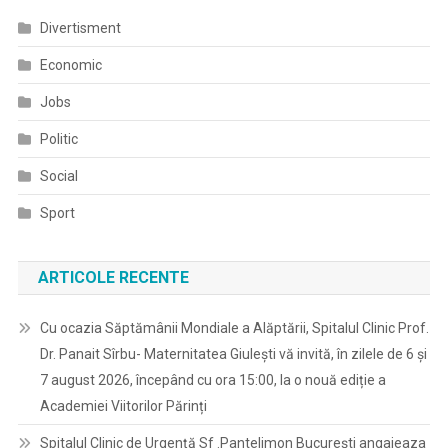
Divertisment
Economic
Jobs
Politic
Social
Sport
ARTICOLE RECENTE
Cu ocazia Săptămânii Mondiale a Alăptării, Spitalul Clinic Prof.
Dr. Panait Sîrbu- Maternitatea Giulești vă invită, în zilele de 6 și
7 august 2026, începând cu ora 15:00, la o nouă ediție a
Academiei Viitorilor Părinți
Spitalul Clinic de Urgență Sf .Pantelimon București angajeaza