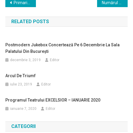
Navigare
Primaria Capitalei este executata silit
Numărul maxim de posturi din cadrul direcțiilor de sănătate publică și serviciilor de ambulanță se suplimentează cu 2000 posturi
în
RELATED POSTS
articole
Postmodern Jukebox Concertează Pe 6 Decembrie La Sala
Palatului Din Bucureşti
decembrie 3, 2019
Editor
Arcul De Triumf
iulie 23, 2019
Editor
Programul Teatrului EXCELSIOR – IANUARIE 2020
ianuarie 7, 2020
Editor
CATEGORII