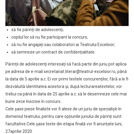
să fie părinți de adolescenți;
copilul lor să nu fie participant la concurs;
să nu fie angajați sau colaboratori ai Teatrului Excelsior;
să semneze un contract de confidențialitate.
Părinții de adolescenți interesați să facă parte din juriu pot aplica
pe adresa de e-mail secretariat.literar@teatrul-excelsior.ro, până
la data de 5 aprilie a.c. Ei vor primi textele concurenților, fără a le fi
dezvăluită identitatea acestora și, după lecturareatextelor, vor
trebui ca până în data de 25 aprilie a.c. să le desemneze cele mai
bune zece înscrise în concurs.
Cele șase piese finaliste vor fi alese de un juriu de specialiști în
domeniul teatrului, pentru care opțiunile juriului de părinți sunt
facultative.Cele șase texte din etapa finală vor fi anunțate luni,
27aprilie 2020.