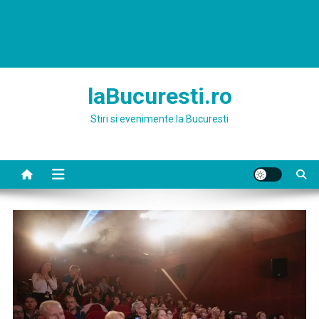
laBucuresti.ro
Stiri si evenimente la Bucuresti