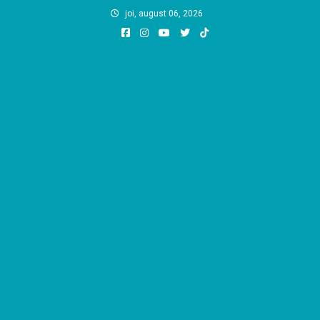
Skip
joi, august 06, 2026
to
content