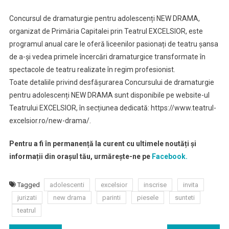
Concursul de dramaturgie pentru adolescenți NEW DRAMA,
organizat de Primăria Capitalei prin Teatrul EXCELSIOR, este
programul anual care le oferă liceenilor pasionați de teatru șansa
de a-și vedea primele încercări dramaturgice transformate în
spectacole de teatru realizate în regim profesionist.
Toate detaliile privind desfășurarea Concursului de dramaturgie
pentru adolescenți NEW DRAMA sunt disponibile pe website-ul
Teatrului EXCELSIOR, în secțiunea dedicată: https://www.teatrul-
excelsior.ro/new-drama/.
Pentru a fi în permanență la curent cu ultimele noutăți și
informații din orașul tău, urmărește-ne pe
Facebook.
Tagged
adolescenti
excelsior
inscrise
invita
jurizati
new drama
parinti
piesele
sunteti
teatrul