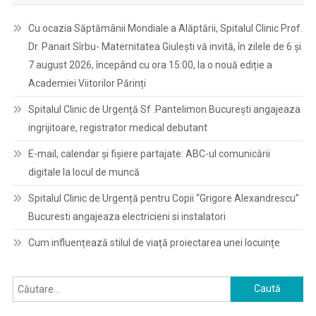
Cu ocazia Săptămânii Mondiale a Alăptării, Spitalul Clinic Prof.
Dr. Panait Sîrbu- Maternitatea Giulești vă invită, în zilele de 6 și
7 august 2026, începând cu ora 15:00, la o nouă ediție a
Academiei Viitorilor Părinți
Spitalul Clinic de Urgență Sf .Pantelimon București angajeaza
ingrijitoare, registrator medical debutant
E-mail, calendar şi fişiere partajate: ABC-ul comunicării
digitale la locul de muncă
Spitalul Clinic de Urgență pentru Copii “Grigore Alexandrescu”
Bucuresti angajeaza electricieni si instalatori
Cum influențează stilul de viață proiectarea unei locuințe
Caută
după: