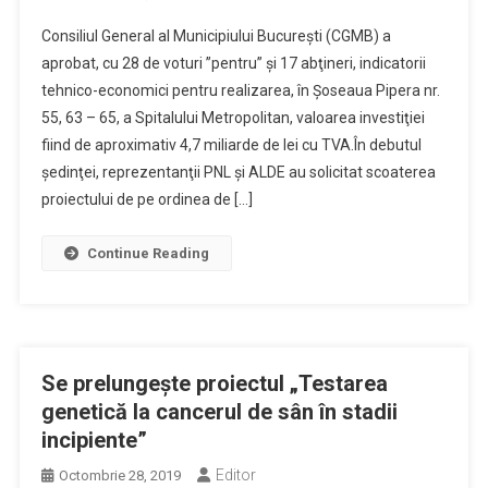
Consiliul General al Municipiului Bucureşti (CGMB) a
aprobat, cu 28 de voturi ”pentru” şi 17 abţineri, indicatorii
tehnico-economici pentru realizarea, în Şoseaua Pipera nr.
55, 63 – 65, a Spitalului Metropolitan, valoarea investiţiei
fiind de aproximativ 4,7 miliarde de lei cu TVA.În debutul
şedinţei, reprezentanţii PNL şi ALDE au solicitat scoaterea
proiectului de pe ordinea de […]
Continue Reading
Se prelungeşte proiectul „Testarea
genetică la cancerul de sân în stadii
incipiente”
Editor
Octombrie 28, 2019