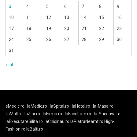
3
4
5
6
7
8
9
10
11
12
13
14
15
16
17
18
19
20
21
22
23
24
25
26
27
28
29
30
31
« iul.
eMedic.ro
laMedic.ro
laSpital.ro
laHotel.ro
la-Masa.ro
laMall.ro
laZiar.ro
laFirma.ro
laFacultate.ro
la-Suceava.ro
laExecutareSilita.ro
laChisinau.ro
laPiatraNeamt.ro
High-
Fashion.ro
laBalti.ro