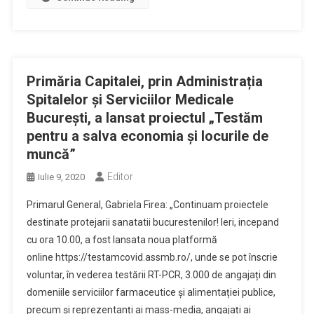
Primăria Capitalei, prin Administrația
Spitalelor și Serviciilor Medicale
București, a lansat proiectul „Testăm
pentru a salva economia și locurile de
muncă”
Editor
Iulie 9, 2020
Primarul General, Gabriela Firea: „Continuam proiectele
destinate protejarii sanatatii bucurestenilor! Ieri, incepand
cu ora 10.00, a fost lansata noua platformă
online https://testamcovid.assmb.ro/, unde se pot înscrie
voluntar, în vederea testării RT-PCR, 3.000 de angajați din
domeniile serviciilor farmaceutice și alimentației publice,
precum și reprezentanți ai mass-media, angajați ai