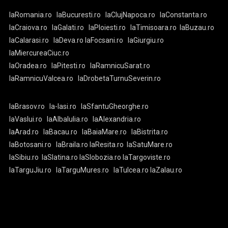
laRomania.ro
laBucuresti.ro
laClujNapoca.ro
laConstanta.ro
laCraiova.ro
laGalati.ro
laPloiesti.ro
laTimisoara.ro
laBuzau.ro
laCalarasi.ro
laDeva.ro
laFocsani.ro
laGiurgiu.ro
laMiercureaCiuc.ro
laOradea.ro
laPitesti.ro
laRamnicuSarat.ro
laRamnicuValcea.ro
laDrobetaTurnuSeverin.ro
laBrasov.ro
la-Iasi.ro
laSfantuGheorghe.ro
laVaslui.ro
laAlbaIulia.ro
laAlexandria.ro
laArad.ro
laBacau.ro
laBaiaMare.ro
laBistrita.ro
laBotosani.ro
laBraila.ro
laResita.ro
laSatuMare.ro
laSibiu.ro
laSlatina.ro
laSlobozia.ro
laTargoviste.ro
laTarguJiu.ro
laTarguMures.ro
laTulcea.ro
laZalau.ro