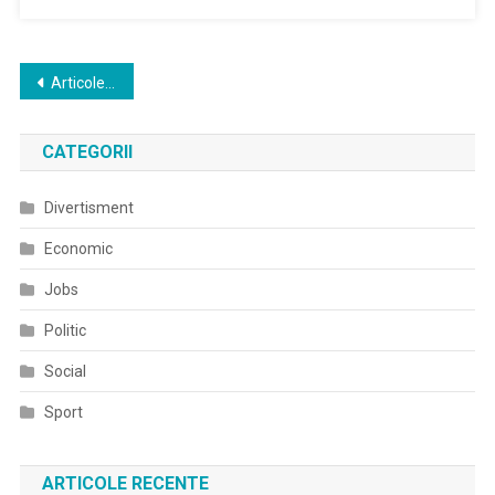
Navigare
Articole mai vechi
în
CATEGORII
articole
Divertisment
Economic
Jobs
Politic
Social
Sport
ARTICOLE RECENTE