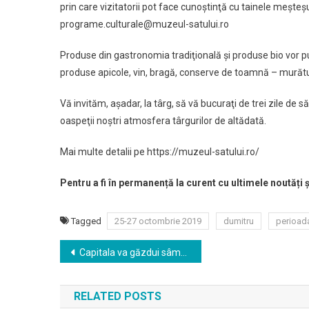
prin care vizitatorii pot face cunoştinţă cu tainele meşteşu
programe.culturale@muzeul-satului.ro
Produse din gastronomia tradiţională şi produse bio vor pu
produse apicole, vin, bragă, conserve de toamnă – murături
Vă invităm, aşadar, la târg, să vă bucuraţi de trei zile de
oaspeţii noştri atmosfera târgurilor de altădată.
Mai multe detalii pe https://muzeul-satului.ro/
Pentru a fi în permanență la curent cu ultimele noutăți 
Tagged
25-27 octombrie 2019
dumitru
perioad
Navigare
Capitala va găzdui sâmbătă finala Campionatului de Super Rally
în
RELATED POSTS
articole