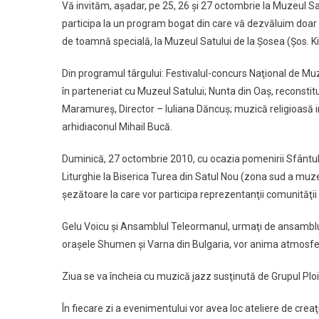
Vă invităm, aşadar, pe 25, 26 şi 27 octombrie la Muzeul Sat
participa la un program bogat din care vă dezvăluim doar 
de toamnă specială, la Muzeul Satului de la Şosea (Şos. Kis
Din programul târgului: Festivalul-concurs Naţional de M
în parteneriat cu Muzeul Satului; Nunta din Oaş, reconstitu
Maramureş, Director – Iuliana Dăncuş; muzică religioasă i
arhidiaconul Mihail Bucă.
Duminică, 27 octombrie 2010, cu ocazia pomenirii Sfântulu
Liturghie la Biserica Turea din Satul Nou (zona sud a muze
şezătoare la care vor participa reprezentanţii comunităţii d
Gelu Voicu şi Ansamblul Teleormanul, urmaţi de ansamblur
oraşele Shumen şi Varna din Bulgaria, vor anima atmosfe
Ziua se va încheia cu muzică jazz susţinută de Grupul Ploie
În fiecare zi a evenimentului vor avea loc ateliere de creaţie 