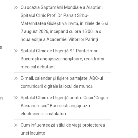
Cu ocazia Săptămânii Mondiale a Alăptării,
Spitalul Clinic Prof. Dr. Panait Sîrbu-
Maternitatea Giulești vă invită, în zilele de 6 și
7 august 2026, începând cu ora 15:00, la o
,
nouă ediție a Academiei Viitorilor Părinți
de
Spitalul Clinic de Urgență Sf .Pantelimon
București angajeaza ingrijitoare, registrator
medical debutant
E-mail, calendar şi fişiere partajate: ABC-ul
comunicării digitale la locul de muncă
Spitalul Clinic de Urgență pentru Copii “Grigore
in
Alexandrescu” Bucuresti angajeaza
electricieni si instalatori
Cum influențează stilul de viață proiectarea
unei locuințe