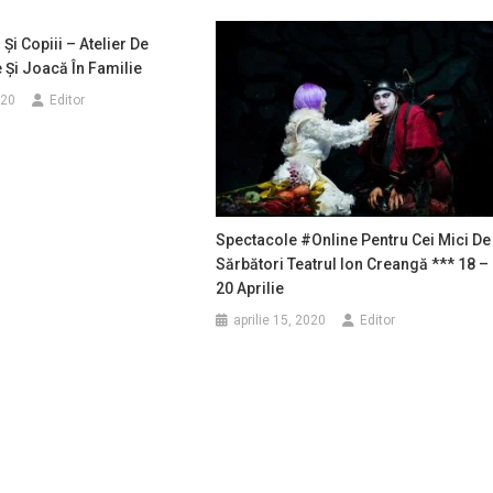
 Și Copiii – Atelier De
 Și Joacă În Familie
020
Editor
Spectacole #online Pentru Cei Mici De
Sărbători Teatrul Ion Creangă *** 18 –
20 Aprilie
aprilie 15, 2020
Editor