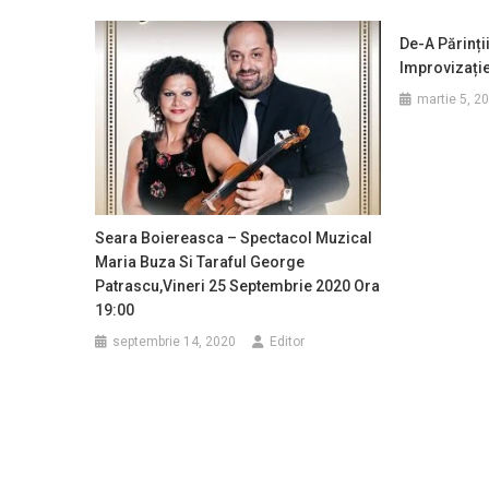
De-A Părinții
Improvizație
martie 5, 2
Seara Boiereasca – Spectacol Muzical
Maria Buza Si Taraful George
Patrascu,vineri 25 Septembrie 2020 Ora
19:00
septembrie 14, 2020
Editor