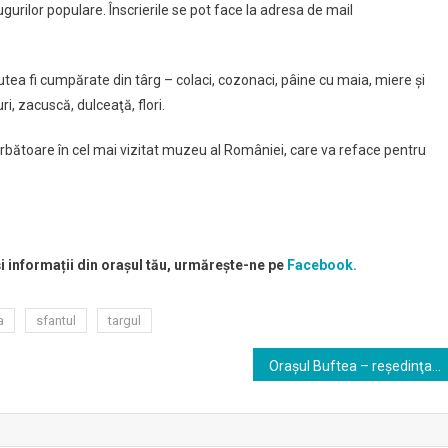
gurilor populare. Înscrierile se pot face la adresa de mail
tea fi cumpărate din târg – colaci, cozonaci, pâine cu maia, miere şi
, zacuscă, dulceaţă, flori.
 sărbătoare în cel mai vizitat muzeu al României, care va reface pentru
și informații din orașul tău, urmărește-ne pe
Facebook.
a
sfantul
targul
Oraşul Buftea – reşedinţa judeţului Ilfov (adoptare tacită)