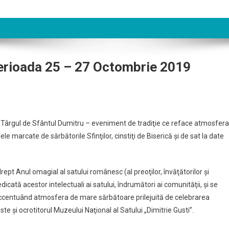
Perioada 25 – 27 Octombrie 2019
 la Târgul de Sfântul Dumitru – eveniment de tradiţie ce reface atmosfera
lele marcate de sărbătorile Sfinţilor, cinstiţi de Biserică şi de sat la date
t Anul omagial al satului românesc (al preoţilor, învăţătorilor şi
icată acestor intelectuali ai satului, îndrumători ai comunităţii, şi se
accentuând atmosfera de mare sărbătoare prilejuită de celebrarea
te şi ocrotitorul Muzeului Naţional al Satului „Dimitrie Gusti”.