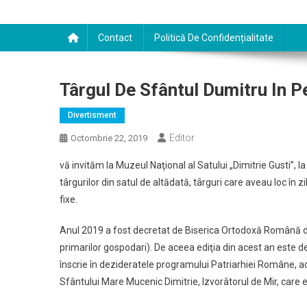
Contact
Politică De Confidențialitate
Târgul De Sfântul Dumitru In 
Divertisment
Editor
Octombrie 22, 2019
vă invităm la Muzeul Naţional al Satului „Dimitrie Gusti”,
târgurilor din satul de altădată, târguri care aveau loc în zi
fixe.
Anul 2019 a fost decretat de Biserica Ortodoxă Română drep
primarilor gospodari). De aceea ediţia din acest an este ded
înscrie în dezideratele programului Patriarhiei Române, 
Sfântului Mare Mucenic Dimitrie, Izvorâtorul de Mir, care es