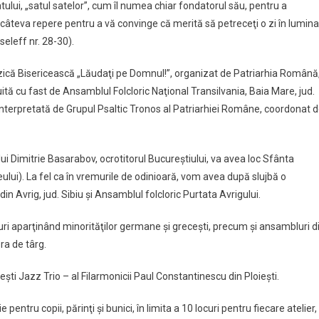
ului, „satul satelor”, cum îl numea chiar fondatorul său, pentru a
câteva repere pentru a vă convinge că merită să petreceţi o zi în lumina
eleff nr. 28-30).
uzică Bisericească „Lăudaţi pe Domnul!”, organizat de Patriarhia Română
ită cu fast de Ansamblul Folcloric Naţional Transilvania, Baia Mare, jud.
nterpretată de Grupul Psaltic Tronos al Patriarhiei Române, coordonat 
i Dimitrie Basarabov, ocrotitorul Bucureştiului, va avea loc Sfânta
ului). La fel ca în vremurile de odinioară, vom avea după slujbă o
in Avrig, jud. Sibiu şi Ansamblul folcloric Purtata Avrigului.
i aparţinând minorităţilor germane şi greceşti, precum şi ansambluri d
ra de târg.
şti Jazz Trio – al Filarmonicii Paul Constantinescu din Ploieşti.
pentru copii, părinţi şi bunici, în limita a 10 locuri pentru fiecare atelier,