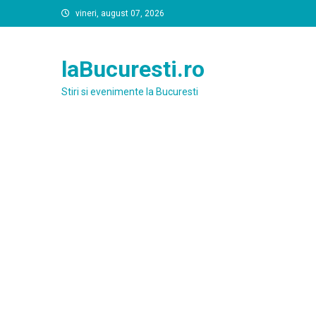
Skip
vineri, august 07, 2026
to
content
laBucuresti.ro
Stiri si evenimente la Bucuresti