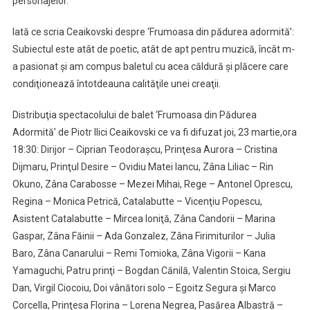
personajelor.
Iată ce scria Ceaikovski despre ‘Frumoasa din pădurea adormită’:
Subiectul este atât de poetic, atât de apt pentru muzică, încât m-
a pasionat şi am compus baletul cu acea căldură şi plăcere care
condiţionează întotdeauna calităţile unei creaţii.
Distribuţia spectacolului de balet ‘Frumoasa din Pădurea
Adormită’ de Piotr Ilici Ceaikovski ce va fi difuzat joi, 23 martie,ora
18:30: Dirijor – Ciprian Teodoraşcu, Prinţesa Aurora – Cristina
Dijmaru, Prinţul Desire – Ovidiu Matei Iancu, Zâna Liliac – Rin
Okuno, Zâna Carabosse – Mezei Mihai, Rege – Antonel Oprescu,
Regina – Monica Petrică, Catalabutte – Vicenţiu Popescu,
Asistent Catalabutte – Mircea Ioniţă, Zâna Candorii – Marina
Gaspar, Zâna Făinii – Ada Gonzalez, Zâna Firimiturilor – Julia
Baro, Zâna Canarului – Remi Tomioka, Zâna Vigorii – Kana
Yamaguchi, Patru prinţi – Bogdan Cănilă, Valentin Stoica, Sergiu
Dan, Virgil Ciocoiu, Doi vânători solo – Egoitz Segura şi Marco
Corcella, Prinţesa Florina – Lorena Negrea, Pasărea Albastră –