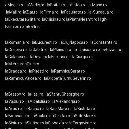
eMedic.ro
laMedic.ro
laSpital.ro
laHotel.ro
la-Masa.ro
laMall.ro
laZiar.ro
laFirma.ro
laFacultate.ro
la-Suceava.ro
laExecutareSilita.ro
laChisinau.ro
laPiatraNeamt.ro
High-
Fashion.ro
laBalti.ro
laRomania.ro
laBucuresti.ro
laClujNapoca.ro
laConstanta.ro
laCraiova.ro
laGalati.ro
laPloiesti.ro
laTimisoara.ro
laBuzau.ro
laCalarasi.ro
laDeva.ro
laFocsani.ro
laGiurgiu.ro
laMiercureaCiuc.ro
laOradea.ro
laPitesti.ro
laRamnicuSarat.ro
laRamnicuValcea.ro
laDrobetaTurnuSeverin.ro
laBrasov.ro
la-Iasi.ro
laSfantuGheorghe.ro
laVaslui.ro
laAlbaIulia.ro
laAlexandria.ro
laArad.ro
laBacau.ro
laBaiaMare.ro
laBistrita.ro
laBotosani.ro
laBraila.ro
laResita.ro
laSatuMare.ro
laSibiu.ro
laSlatina.ro
laSlobozia.ro
laTargoviste.ro