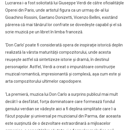
Lucrarea i-a fost solicitată lui Giuseppe Verdi de către oficialităţile
Operei din Paris, unde artistul figura ca un urmaş de-al lui
Gioachino Rossini, Gaetano Donizetti, Vicenzo Bellini, existând
părerea că mai tânărul lor confrate se dovedeşte capabil şi el să
scrie muzică pe un libret în limba franceză.
‘Don Carlo’ poate fi considerată opera de inspiraţie istorică deplin
realizată la vârsta maturităţii compozitorului, unde acesta
reuşeşte astfel să sintetizeze istorie şi dramă, în destinul
personajelor. Astfel, Verdi a creat o impunătoare construcţie
muzical romantică, impresionantă şi complexă, aşa cum este şi
arta compozitorului ultimelor capodopere.
‘La premieră, muzica lui Don Carlo a surprins publicul mai mult
decât l-a desfătat; forţa dominatoare care formează fondul
geniului verdian se vădeşte aici a fi deplina simplitate care l-a
făcut popular şi universal pe muzicianul din Parma, dar aceasta
este susţinută de o dezvoltare extraordinară a mijloacelor