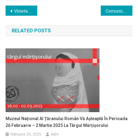
Navigare
Vinieta ”Oxigen”, abrogată de Consiliul General al Capitalei
Comunicat prefectura Bucuresti
în
RELATED POSTS
articole
Muzeul Național Al Țăranului Român Vă Așteaptă În Perioada
26 Februarie – 2 Martie 2025 La Târgul Mărțișorului
februarie 20, 2025
Adm