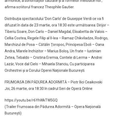
armonice, a sonorităţilor căutate şi a formelor melodice noi’,
afirma scriitorul francez Theophile Gautier.
Distribuţia spectacolului ‘Don Carlo’ de Giuseppe Verdi ce va fi
difuzat în data de 23 martie, ora 18:30 este următoarea: Dirijor –
Tiberiu Soare, Don Carlo – Daniel Magdal, Elisabetta de Valois –
Cellia Costea, Regele Filip al II-lea – Ramaz Chikviladze, Rodrigo,
Marchizul de Posa – Cătălin Ţoropoc, Principesa Eboli – Oana
Andra, Marele Inchizitor – Marius Boloş, Un frate – Iustinian
Zetea, Tebaldo – Cristina Eremia, Contele di Lerma – Andrei
Lazăr, Voce dal Cielo – Mihaela Stanciu, Cu participarea
Orchestrei şi a Corului Operei Naţionale Bucureşti.
FRUMOASA DIN PĂDUREA ADORMITĂ – Piotr Ilici Ceaikovski
Joi, 26 martie, ora 18:30 în cadrul Seri de Operă Online
https://youtu.be/r6YhWkTW5GQ
(Trailer Frumoasa din Pădurea Adormită – Opera Naţională
Bucureşti)