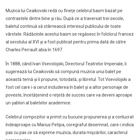
Muzica lui Ceaikovski redă cu fineţe celebrul basm bazat pe
contrastele dintre bine şi rău. După ce a traversat trei secole,
baletul continuă să stârnească interesul publicului de toate
vârstele. Rădăcinile acestui basm se regăsesc în folclorul francez
al secolului al XVI şi a fost publicat pentru prima dată de către
Charles Perrault abia în 1697.
În 1888, când Ivan Vsevolojski, Directorul Teatrelor Imperiale, îi
sugerează lui Ceaikovski să compună muzica unui balet pe
această temă şi îi propune, totodată, şi libretul. Tot Vsevolojski a
fost cel care i-a cerut includerea în balet şi a altor personaje de
poveste, încetăţenind o reţetă de succes care va deveni aproape
un şablon al baletelor academice.
Celebrul compozitor a primit cu bucurie propunerea şi a conlucrat
îndeaproape cu Marius Petipa, coregraful desemnat, care-i indica
pas cu pas ce să exprime muzica, durata mişcărilor, caracterul