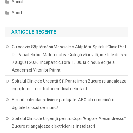
Social
Sport
ARTICOLE RECENTE
Cu ocazia Săptămânii Mondiale a Alăptării, Spitalul Clinic Prof.
Dr. Panait Sîrbu- Maternitatea Giulești vă invită, în zilele de 6 și
7 august 2026, începând cu ora 15:00, la o nouă ediție a
Academiei Viitorilor Părinți
Spitalul Clinic de Urgență Sf .Pantelimon București angajeaza
ingrijitoare, registrator medical debutant
E-mail, calendar şi fişiere partajate: ABC-ul comunicării
digitale la locul de muncă
Spitalul Clinic de Urgență pentru Copii “Grigore Alexandrescu”
Bucuresti angajeaza electricieni si instalatori