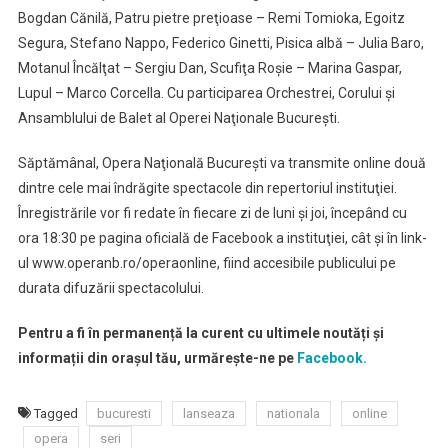
Bogdan Cănilă, Patru pietre preţioase – Remi Tomioka, Egoitz
Segura, Stefano Nappo, Federico Ginetti, Pisica albă – Julia Baro,
Motanul Încălţat – Sergiu Dan, Scufiţa Roşie – Marina Gaspar,
Lupul – Marco Corcella. Cu participarea Orchestrei, Corului şi
Ansamblului de Balet al Operei Naţionale Bucureşti.
Săptămânal, Opera Naţională Bucureşti va transmite online două
dintre cele mai îndrăgite spectacole din repertoriul instituţiei.
Înregistrările vor fi redate în fiecare zi de luni şi joi, începând cu
ora 18:30 pe pagina oficială de Facebook a instituţiei, cât şi în link-
ul www.operanb.ro/operaonline, fiind accesibile publicului pe
durata difuzării spectacolului.
Pentru a fi în permanență la curent cu ultimele noutăți și
informații din orașul tău, urmărește-ne pe
Facebook.
Tagged
bucuresti
lanseaza
nationala
online
opera
seri