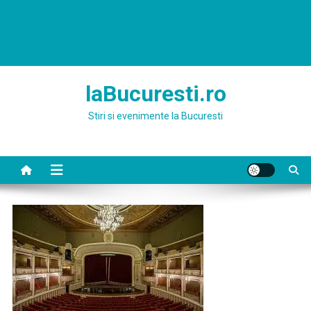
laBucuresti.ro
Stiri si evenimente la Bucuresti