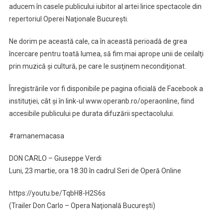
aducem în casele publicului iubitor al artei lirice spectacole din
repertoriul Operei Naţionale Bucureşti.
Ne dorim pe această cale, ca în această perioadă de grea
încercare pentru toată lumea, să fim mai aprope unii de ceilalţi
prin muzică şi cultură, pe care le susţinem necondiţionat.
Înregistrările vor fi disponibile pe pagina oficială de Facebook a
instituţiei, cât şi în link-ul www.operanb.ro/operaonline, fiind
accesibile publicului pe durata difuzării spectacolului.
#ramanemacasa
DON CARLO – Giuseppe Verdi
Luni, 23 martie, ora 18:30 în cadrul Seri de Operă Online
https://youtu.be/TqbH8-H2S6s
(Trailer Don Carlo – Opera Naţională Bucureşti)