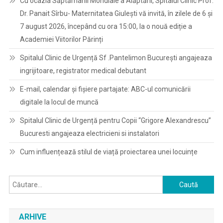
Cu ocazia Săptămânii Mondiale a Alăptării, Spitalul Clinic Prof.
Dr. Panait Sîrbu- Maternitatea Giulești vă invită, în zilele de 6 și
7 august 2026, începând cu ora 15:00, la o nouă ediție a
Academiei Viitorilor Părinți
Spitalul Clinic de Urgență Sf .Pantelimon București angajeaza
ingrijitoare, registrator medical debutant
E-mail, calendar şi fişiere partajate: ABC-ul comunicării
digitale la locul de muncă
Spitalul Clinic de Urgență pentru Copii “Grigore Alexandrescu”
Bucuresti angajeaza electricieni si instalatori
Cum influențează stilul de viață proiectarea unei locuințe
Caută
după:
ARHIVE