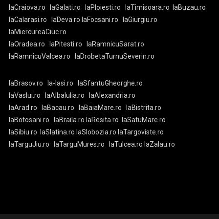
laCraiova.ro
laGalati.ro
laPloiesti.ro
laTimisoara.ro
laBuzau.ro
laCalarasi.ro
laDeva.ro
laFocsani.ro
laGiurgiu.ro
laMiercureaCiuc.ro
laOradea.ro
laPitesti.ro
laRamnicuSarat.ro
laRamnicuValcea.ro
laDrobetaTurnuSeverin.ro
laBrasov.ro
la-Iasi.ro
laSfantuGheorghe.ro
laVaslui.ro
laAlbaIulia.ro
laAlexandria.ro
laArad.ro
laBacau.ro
laBaiaMare.ro
laBistrita.ro
laBotosani.ro
laBraila.ro
laResita.ro
laSatuMare.ro
laSibiu.ro
laSlatina.ro
laSlobozia.ro
laTargoviste.ro
laTarguJiu.ro
laTarguMures.ro
laTulcea.ro
laZalau.ro