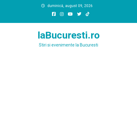
Skip
duminică, august 09, 2026
to
content
laBucuresti.ro
Stiri si evenimente la Bucuresti