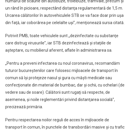
numărul de scaune din autobuze, troleibuze, tramvaie, precum şi
un rând în picioare, respectând distanţa regulamentară de 1,5 m.
Urcarea călătorilor în autovehiculele STB se va face doar prin uşa
din faţă, iar coborârea pe celelalte uşi”, menţionează sursa citată.
Potrivit PMB, toate vehiculele sunt „dezinfectate cu substanţe
care distrug virusurile”, iar STB dezinfectează şi staţiile de
aşteptare, cu mobilierul aferent, aflate în administrarea sa.
„Pentru a preveni infectarea cu noul coronavirus, recomandăm
tuturor bucureştenilor care folosesc mijloacele de transport în
comun să îşi protejeze nasul şi gura cu măşti medicale sau
confecţionate din material de bumbac, dar şi ochii, cu ochelari (de
vedere sau de soare). Călătorii sunt rugaţi să respecte, de
asemenea, şi noile reglementări privind distanţarea socială”,
precizează primăria.
Pentru respectarea noilor reguli de acces în mijloacele de
transport în comun, în punctele de transbordări masive şi cu trafic