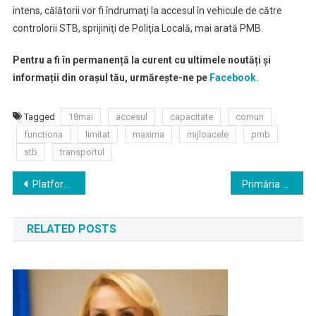
intens, călătorii vor fi îndrumaţi la accesul în vehicule de către
controlorii STB, sprijiniţi de Poliţia Locală, mai arată PMB.
Pentru a fi în permanență la curent cu ultimele noutăți și
informații din orașul tău, urmărește-ne pe
Facebook.
Tagged
18mai
accesul
capacitate
comun
functiona
limitat
maxima
mijloacele
pmb
stb
transportul
Navigare
Platforma de e-learning realizata de Primaria Capitalei, prin Proedus, va fi accesibila curand tuturor elevilor din Romania
Primăria Sectorului 4 lansează o licitaţie pentru furnizarea de viziere; valoare estimată – 5.000.000 de lei
în
RELATED POSTS
articole