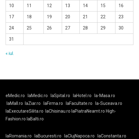
10
11
12
13
14
15
16
17
18
19
20
21
22
23
24
25
26
27
28
29
30
31
« iul.
eMedic.ro
laMedic.ro
laSpital.ro
laHotel.ro
la-Masa.ro
laMall.ro
laZiar.ro
laFirma.ro
laFacultate.ro
la-Suceava.ro
laExecutareSilita.ro
laChisinau.ro
laPiatraNeamt.ro
High-
Fashion.ro
laBalti.ro
laRomania.ro
laBucuresti.ro
laClujNapoca.ro
laConstanta.ro