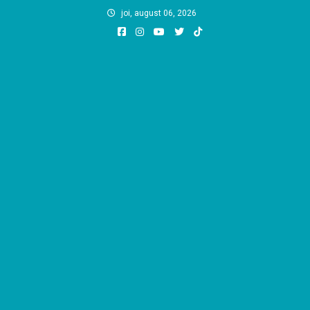
Skip
joi, august 06, 2026
to
content