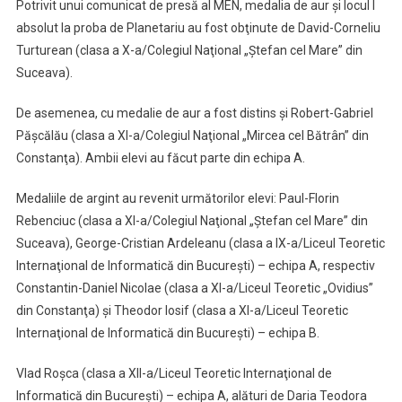
Potrivit unui comunicat de presă al MEN, medalia de aur şi locul I
absolut la proba de Planetariu au fost obţinute de David-Corneliu
Turturean (clasa a X-a/Colegiul Naţional „Ştefan cel Mare” din
Suceava).
De asemenea, cu medalie de aur a fost distins şi Robert-Gabriel
Păşcălău (clasa a XI-a/Colegiul Naţional „Mircea cel Bătrân” din
Constanţa). Ambii elevi au făcut parte din echipa A.
Medaliile de argint au revenit următorilor elevi: Paul-Florin
Rebenciuc (clasa a XI-a/Colegiul Naţional „Ştefan cel Mare” din
Suceava), George-Cristian Ardeleanu (clasa a IX-a/Liceul Teoretic
Internaţional de Informatică din Bucureşti) – echipa A, respectiv
Constantin-Daniel Nicolae (clasa a XI-a/Liceul Teoretic „Ovidius”
din Constanţa) şi Theodor Iosif (clasa a XI-a/Liceul Teoretic
Internaţional de Informatică din Bucureşti) – echipa B.
Vlad Roşca (clasa a XII-a/Liceul Teoretic Internaţional de
Informatică din Bucureşti) – echipa A, alături de Daria Teodora