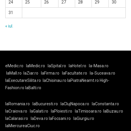
24
25
26
27
28
29
30
31
« iul.
eMedic.ro
laMedic.ro
laSpital.ro
laHotel.ro
la-Masa.ro
laMall.ro
laZiar.ro
laFirma.ro
laFacultate.ro
la-Suceava.ro
laExecutareSilita.ro
laChisinau.ro
laPiatraNeamt.ro
High-
Fashion.ro
laBalti.ro
laRomania.ro
laBucuresti.ro
laClujNapoca.ro
laConstanta.ro
laCraiova.ro
laGalati.ro
laPloiesti.ro
laTimisoara.ro
laBuzau.ro
laCalarasi.ro
laDeva.ro
laFocsani.ro
laGiurgiu.ro
laMiercureaCiuc.ro