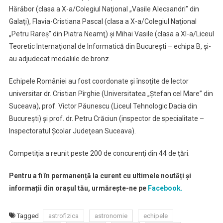
Hărăbor (clasa a X-a/Colegiul Naţional „Vasile Alecsandri” din
Galaţi), Flavia-Cristiana Pascal (clasa a X-a/Colegiul Naţional
„Petru Rareş” din Piatra Neamţ) şi Mihai Vasile (clasa a XI-a/Liceul
Teoretic Internaţional de Informatică din Bucureşti – echipa B, şi-
au adjudecat medaliile de bronz.
Echipele României au fost coordonate şi însoţite de lector
universitar dr. Cristian Pîrghie (Universitatea „Ştefan cel Mare” din
Suceava), prof. Victor Păunescu (Liceul Tehnologic Dacia din
Bucureşti) şi prof. dr. Petru Crăciun (inspector de specialitate –
Inspectoratul Şcolar Judeţean Suceava).
Competiţia a reunit peste 200 de concurenţi din 44 de ţări.
Pentru a fi în permanență la curent cu ultimele noutăți și
informații din orașul tău, urmărește-ne pe
Facebook.
Tagged
astrofizica
astronomie
echipele