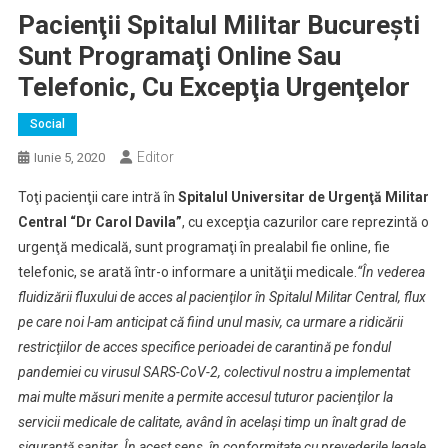
Pacienţii Spitalul Militar București
Sunt Programaţi Online Sau
Telefonic, Cu Excepţia Urgenţelor
Social
Editor
Iunie 5, 2020
Toţi pacienţii care intră în
Spitalul Universitar de Urgenţă Militar
Central “Dr Carol Davila”
, cu excepţia cazurilor care reprezintă o
urgenţă medicală, sunt programaţi în prealabil fie online, fie
telefonic, se arată într-o informare a unităţii medicale.
“În vederea
fluidizării fluxului de acces al pacienţilor în Spitalul Militar Central, flux
pe care noi l-am anticipat că fiind unul masiv, ca urmare a ridicării
restricţiilor de acces specifice perioadei de carantină pe fondul
pandemiei cu virusul SARS-CoV-2, colectivul nostru a implementat
mai multe măsuri menite a permite accesul tuturor pacienţilor la
servicii medicale de calitate, având în acelaşi timp un înalt grad de
siguranţă sanitar. În acest sens, în conformitate cu prevederile legale