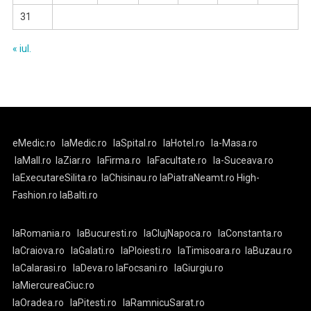
31
« iul.
eMedic.ro
laMedic.ro
laSpital.ro
laHotel.ro
la-Masa.ro
laMall.ro
laZiar.ro
laFirma.ro
laFacultate.ro
la-Suceava.ro
laExecutareSilita.ro
laChisinau.ro
laPiatraNeamt.ro
High-
Fashion.ro
laBalti.ro
laRomania.ro
laBucuresti.ro
laClujNapoca.ro
laConstanta.ro
laCraiova.ro
laGalati.ro
laPloiesti.ro
laTimisoara.ro
laBuzau.ro
laCalarasi.ro
laDeva.ro
laFocsani.ro
laGiurgiu.ro
laMiercureaCiuc.ro
laOradea.ro
laPitesti.ro
laRamnicuSarat.ro