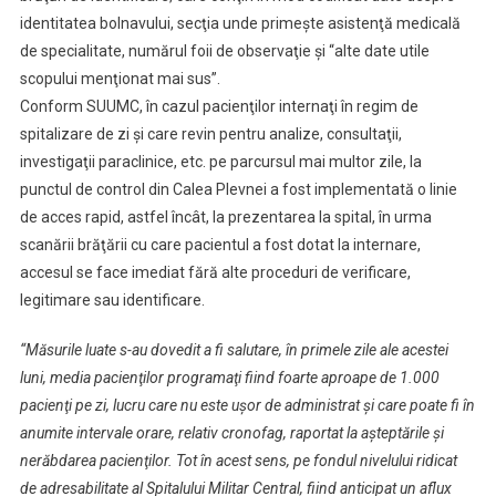
identitatea bolnavului, secţia unde primeşte asistenţă medicală
de specialitate, numărul foii de observaţie şi “alte date utile
scopului menţionat mai sus”.
Conform SUUMC, în cazul pacienţilor internaţi în regim de
spitalizare de zi şi care revin pentru analize, consultaţii,
investigaţii paraclinice, etc. pe parcursul mai multor zile, la
punctul de control din Calea Plevnei a fost implementată o linie
de acces rapid, astfel încât, la prezentarea la spital, în urma
scanării brăţării cu care pacientul a fost dotat la internare,
accesul se face imediat fără alte proceduri de verificare,
legitimare sau identificare.
“Măsurile luate s-au dovedit a fi salutare, în primele zile ale acestei
luni, media pacienţilor programaţi fiind foarte aproape de 1.000
pacienţi pe zi, lucru care nu este uşor de administrat şi care poate fi în
anumite intervale orare, relativ cronofag, raportat la aşteptările şi
nerăbdarea pacienţilor. Tot în acest sens, pe fondul nivelului ridicat
de adresabilitate al Spitalului Militar Central, fiind anticipat un aflux