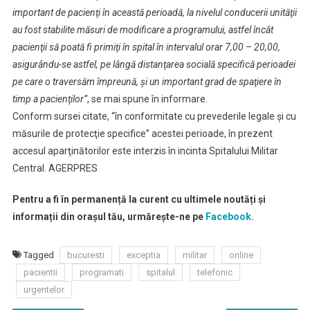
important de pacienţi în această perioadă, la nivelul conducerii unităţii
au fost stabilite măsuri de modificare a programului, astfel încât
pacienţii să poată fi primiţi în spital în intervalul orar 7,00 – 20,00,
asigurându-se astfel, pe lângă distanţarea socială specifică perioadei
pe care o traversăm împreună, şi un important grad de spaţiere în
timp a pacienţilor”
, se mai spune în informare.
Conform sursei citate, “în conformitate cu prevederile legale şi cu
măsurile de protecţie specifice” acestei perioade, în prezent
accesul aparţinătorilor este interzis în incinta Spitalului Militar
Central. AGERPRES
Pentru a fi în permanență la curent cu ultimele noutăți și
informații din orașul tău, urmărește-ne pe
Facebook.
Tagged
bucuresti
exceptia
militar
online
pacientii
programati
spitalul
telefonic
urgentelor