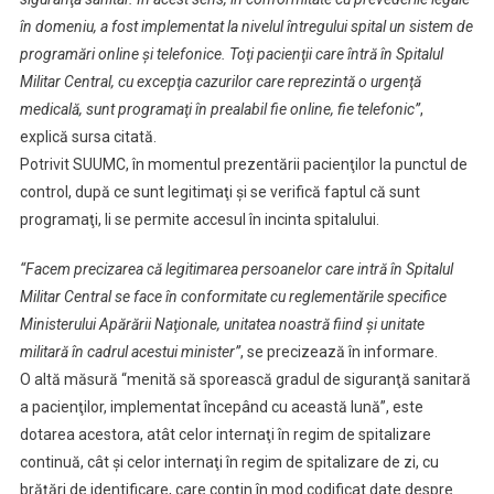
în domeniu, a fost implementat la nivelul întregului spital un sistem de
programări online şi telefonice. Toţi pacienţii care întră în Spitalul
Militar Central, cu excepţia cazurilor care reprezintă o urgenţă
medicală, sunt programaţi în prealabil fie online, fie telefonic”
,
explică sursa citată.
Potrivit SUUMC, în momentul prezentării pacienţilor la punctul de
control, după ce sunt legitimaţi şi se verifică faptul că sunt
programaţi, li se permite accesul în incinta spitalului.
“Facem precizarea că legitimarea persoanelor care intră în Spitalul
Militar Central se face în conformitate cu reglementările specifice
Ministerului Apărării Naţionale, unitatea noastră fiind şi unitate
militară în cadrul acestui minister”
, se precizează în informare.
O altă măsură “menită să sporească gradul de siguranţă sanitară
a pacienţilor, implementat începând cu această lună”, este
dotarea acestora, atât celor internaţi în regim de spitalizare
continuă, cât şi celor internaţi în regim de spitalizare de zi, cu
brăţări de identificare, care conţin în mod codificat date despre